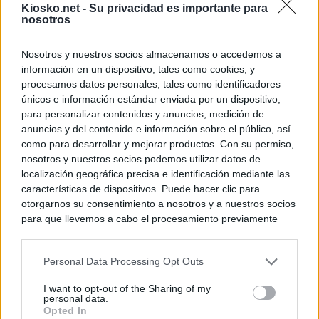
Kiosko.net -
Su privacidad es importante para
nosotros
Nosotros y nuestros socios almacenamos o accedemos a
información en un dispositivo, tales como cookies, y
procesamos datos personales, tales como identificadores
únicos e información estándar enviada por un dispositivo,
para personalizar contenidos y anuncios, medición de
anuncios y del contenido e información sobre el público, así
como para desarrollar y mejorar productos. Con su permiso,
nosotros y nuestros socios podemos utilizar datos de
localización geográfica precisa e identificación mediante las
características de dispositivos. Puede hacer clic para
otorgarnos su consentimiento a nosotros y a nuestros socios
para que llevemos a cabo el procesamiento previamente
descrito. De forma alternativa, puede acceder a información
más detallada y cambiar sus preferencias antes de otorgar o
Personal Data Processing Opt Outs
negar su consentimiento. Tenga en cuenta que algún
procesamiento de sus datos personales puede no requerir
I want to opt-out of the Sharing of my
de su consentimiento, pero usted tiene el derecho de
personal data.
rechazar tal procesamiento. Sus preferencias se aplicarán
Opted In