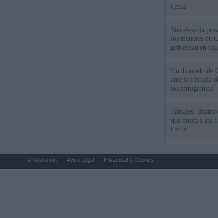
Ceuta
Vox eleva la pres
los menores de C
gobiernan en coa
Un diputado de 
ante la Fiscalía 
los inmigrantes”
Tatuajes, cicatri
que busca a los d
Ceuta
© Kiosko.net
Aviso Legal
Privacidad y Cookies