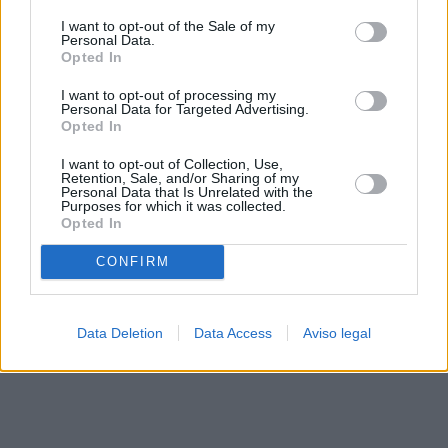
solo a este sitio web. Puede cambiar sus preferencias en
I want to opt-out of the Sale of my
cualquier momento entrando de nuevo en este sitio web o
Personal Data.
visitando nuestra política de privacidad.
Opted In
I want to opt-out of processing my
Personal Data for Targeted Advertising.
Opted In
I want to opt-out of Collection, Use,
Retention, Sale, and/or Sharing of my
Personal Data that Is Unrelated with the
Purposes for which it was collected.
Opted In
CONFIRM
Data Deletion
Data Access
Aviso legal