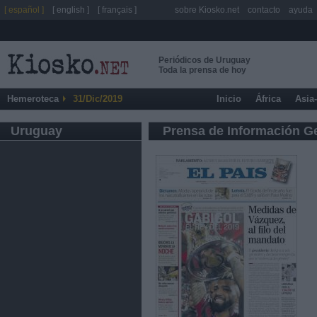
[ español ]
[ english ]
[ français ]
sobre Kiosko.net
contacto
ayuda
Periódicos de Uruguay
Toda la prensa de hoy
Hemeroteca
31/Dic/2019
Inicio
África
Asia
Uruguay
Prensa de Información G