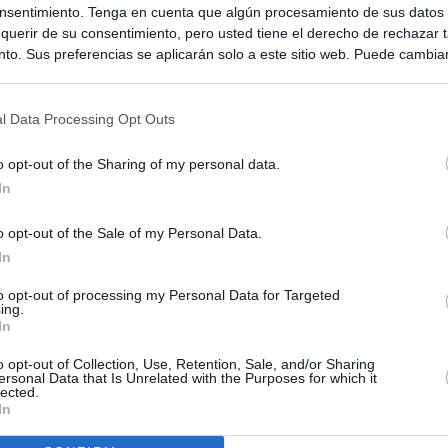
nsentimiento. Tenga en cuenta que algún procesamiento de sus datos
querir de su consentimiento, pero usted tiene el derecho de rechazar t
to. Sus preferencias se aplicarán solo a este sitio web. Puede cambia
s en cualquier momento entrando de nuevo en este sitio web o visitan
privacidad.
l Data Processing Opt Outs
o opt-out of the Sharing of my personal data.
In
o opt-out of the Sale of my Personal Data.
In
to opt-out of processing my Personal Data for Targeted
ing.
ias
SO
In
Kio
 de Ayuso de las instituciones de la Comunidad de Madrid
o opt-out of Collection, Use, Retention, Sale, and/or Sharing
ersonal Data that Is Unrelated with the Purposes for which it
Nav
lected.
del
Ayuso pone a la venta el inmueble de Gran Vía más caro que
In
ando no logró venderlo
SÍ