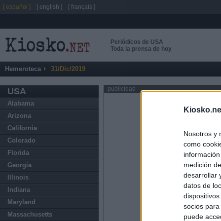
[ español ]
[ english ]
[ français ]
Periódicos de USA
Toda la prensa de hoy
Hemeroteca
31/Dic/2019
publicidad
USA
Alabama
Kiosko.ne
Arizona
California
Nosotros y 
Colorado
como cookie
Florida
información
medición de
Georgia
desarrollar
Illinois
datos de loc
Indiana
dispositivo
Maryland
socios para
Massachusetts
puede acced