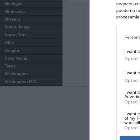
negar su co
Michigan
puede no re
Minnesota
procesamien
Missouri
preferencia
Nueva Jersey
política de 
Nueva York
Persona
Ohio
Oregón
I want t
Pensilvania
Opted 
Texas
I want t
Washington
Opted 
Washington D.C.
I want 
Advertis
Últimas notic
Opted 
El uso personal
I want t
of my P
was col
El Gobierno de 
Opted 
hace un año cu