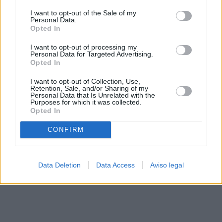
solo a este sitio web. Puede cambiar sus preferencias en
I want to opt-out of the Sale of my
cualquier momento entrando de nuevo en este sitio web o
Personal Data.
visitando nuestra política de privacidad.
Opted In
I want to opt-out of processing my
Personal Data for Targeted Advertising.
Opted In
I want to opt-out of Collection, Use,
Retention, Sale, and/or Sharing of my
Personal Data that Is Unrelated with the
Purposes for which it was collected.
Opted In
CONFIRM
Data Deletion
Data Access
Aviso legal