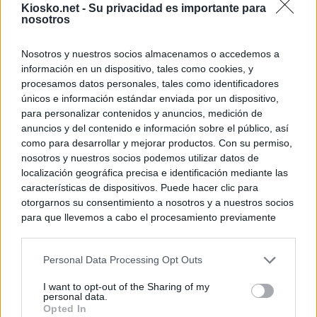
Kiosko.net -
Su privacidad es importante para
nosotros
Nosotros y nuestros socios almacenamos o accedemos a
información en un dispositivo, tales como cookies, y
procesamos datos personales, tales como identificadores
únicos e información estándar enviada por un dispositivo,
para personalizar contenidos y anuncios, medición de
anuncios y del contenido e información sobre el público, así
como para desarrollar y mejorar productos. Con su permiso,
nosotros y nuestros socios podemos utilizar datos de
localización geográfica precisa e identificación mediante las
características de dispositivos. Puede hacer clic para
otorgarnos su consentimiento a nosotros y a nuestros socios
para que llevemos a cabo el procesamiento previamente
descrito. De forma alternativa, puede acceder a información
más detallada y cambiar sus preferencias antes de otorgar o
Personal Data Processing Opt Outs
negar su consentimiento. Tenga en cuenta que algún
procesamiento de sus datos personales puede no requerir
I want to opt-out of the Sharing of my
de su consentimiento, pero usted tiene el derecho de
personal data.
rechazar tal procesamiento. Sus preferencias se aplicarán
Opted In