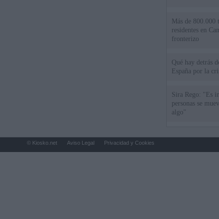
Más de 800.000 t
residentes en Can
fronterizo
Qué hay detrás d
España por la cri
Sira Rego: "Es i
personas se muev
algo"
© Kiosko.net
Aviso Legal
Privacidad y Cookies