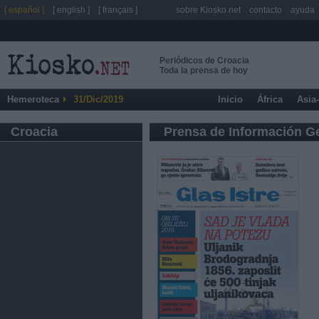
[ español ]
[ english ]
[ français ]
sobre Kiosko.net
contacto
ayuda
Periódicos de Croacia
Toda la prensa de hoy
Hemeroteca
31/Dic/2019
Inicio
África
Asia
Croacia
Prensa de Información G