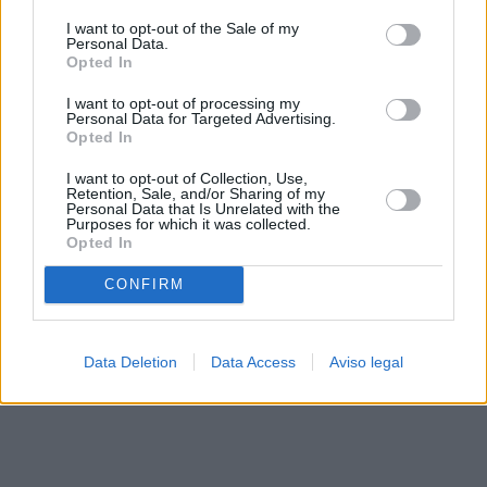
solo a este sitio web. Puede cambiar sus preferencias en
I want to opt-out of the Sale of my
cualquier momento entrando de nuevo en este sitio web o
Personal Data.
visitando nuestra política de privacidad.
Opted In
I want to opt-out of processing my
Personal Data for Targeted Advertising.
Opted In
I want to opt-out of Collection, Use,
Retention, Sale, and/or Sharing of my
Personal Data that Is Unrelated with the
Purposes for which it was collected.
Opted In
CONFIRM
Data Deletion
Data Access
Aviso legal