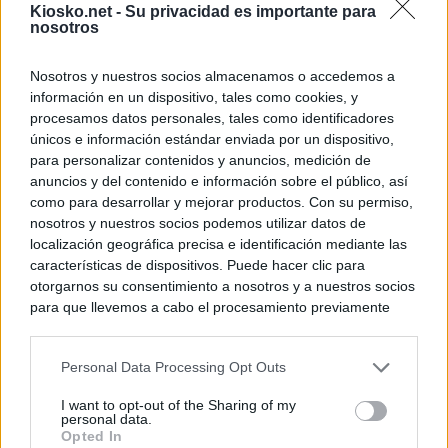
Kiosko.net -
Su privacidad es importante para
nosotros
Nosotros y nuestros socios almacenamos o accedemos a
información en un dispositivo, tales como cookies, y
procesamos datos personales, tales como identificadores
únicos e información estándar enviada por un dispositivo,
para personalizar contenidos y anuncios, medición de
anuncios y del contenido e información sobre el público, así
como para desarrollar y mejorar productos. Con su permiso,
nosotros y nuestros socios podemos utilizar datos de
localización geográfica precisa e identificación mediante las
características de dispositivos. Puede hacer clic para
otorgarnos su consentimiento a nosotros y a nuestros socios
para que llevemos a cabo el procesamiento previamente
descrito. De forma alternativa, puede acceder a información
más detallada y cambiar sus preferencias antes de otorgar o
Personal Data Processing Opt Outs
negar su consentimiento. Tenga en cuenta que algún
procesamiento de sus datos personales puede no requerir
I want to opt-out of the Sharing of my
de su consentimiento, pero usted tiene el derecho de
personal data.
rechazar tal procesamiento. Sus preferencias se aplicarán
Opted In