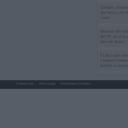
Tatuajes, cicatri
que busca a los d
Ceuta
Herencia del esc
del PP: así es l
ático de Ayuso
El ático que com
Chamberí tampoco
prohíbe la norma
© Kiosko.net
Aviso Legal
Privacidad y Cookies