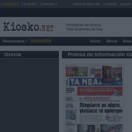
[ español ]
[ english ]
[ français ]
sobre Kiosko.net
contacto
ayuda
Periódicos de Grecia
Toda la prensa de hoy
Hemeroteca
31/Dic/2019
Inicio
África
Asia
Grecia
Prensa de Información G