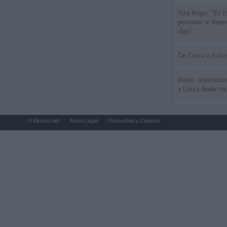
Sira Rego: "Es i
personas se muev
algo"
De Ceu
Rutas, testimonio
a Ceuta desde red
© Kiosko.net
Aviso Legal
Privacidad y Cookies