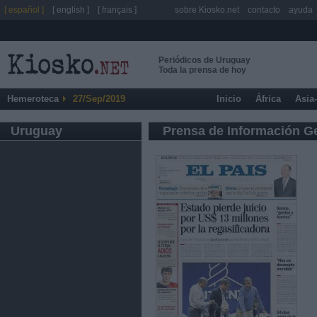
[ español ]
[ english ]
[ français ]
sobre Kiosko.net
contacto
ayuda
Periódicos de Uruguay
Toda la prensa de hoy
Hemeroteca
27/Sep/2019
Inicio
África
Asia
Uruguay
Prensa de Información G