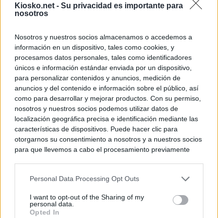
Kiosko.net -
Su privacidad es importante para
nosotros
Nosotros y nuestros socios almacenamos o accedemos a
información en un dispositivo, tales como cookies, y
procesamos datos personales, tales como identificadores
únicos e información estándar enviada por un dispositivo,
para personalizar contenidos y anuncios, medición de
anuncios y del contenido e información sobre el público, así
como para desarrollar y mejorar productos. Con su permiso,
nosotros y nuestros socios podemos utilizar datos de
localización geográfica precisa e identificación mediante las
características de dispositivos. Puede hacer clic para
otorgarnos su consentimiento a nosotros y a nuestros socios
para que llevemos a cabo el procesamiento previamente
descrito. De forma alternativa, puede acceder a información
más detallada y cambiar sus preferencias antes de otorgar o
Personal Data Processing Opt Outs
negar su consentimiento. Tenga en cuenta que algún
procesamiento de sus datos personales puede no requerir
I want to opt-out of the Sharing of my
de su consentimiento, pero usted tiene el derecho de
personal data.
rechazar tal procesamiento. Sus preferencias se aplicarán
Opted In