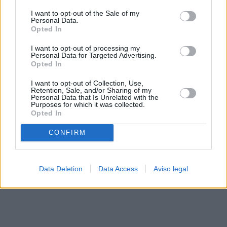
solo a este sitio web. Puede cambiar sus preferencias en
I want to opt-out of the Sale of my
cualquier momento entrando de nuevo en este sitio web o
Personal Data.
visitando nuestra política de privacidad.
Opted In
I want to opt-out of processing my
Personal Data for Targeted Advertising.
Opted In
I want to opt-out of Collection, Use,
Retention, Sale, and/or Sharing of my
Personal Data that Is Unrelated with the
Purposes for which it was collected.
Opted In
CONFIRM
Data Deletion
Data Access
Aviso legal