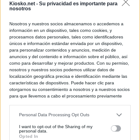
Kiosko.net -
Su privacidad es importante para
nosotros
Nosotros y nuestros socios almacenamos o accedemos a
información en un dispositivo, tales como cookies, y
procesamos datos personales, tales como identificadores
únicos e información estándar enviada por un dispositivo,
para personalizar contenidos y anuncios, medición de
anuncios y del contenido e información sobre el público, así
como para desarrollar y mejorar productos. Con su permiso,
nosotros y nuestros socios podemos utilizar datos de
localización geográfica precisa e identificación mediante las
características de dispositivos. Puede hacer clic para
otorgarnos su consentimiento a nosotros y a nuestros socios
para que llevemos a cabo el procesamiento previamente
descrito. De forma alternativa, puede acceder a información
más detallada y cambiar sus preferencias antes de otorgar o
Personal Data Processing Opt Outs
negar su consentimiento. Tenga en cuenta que algún
procesamiento de sus datos personales puede no requerir
I want to opt-out of the Sharing of my
de su consentimiento, pero usted tiene el derecho de
personal data.
rechazar tal procesamiento. Sus preferencias se aplicarán
Opted In