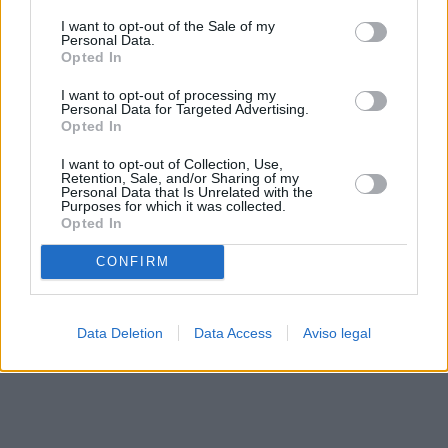
solo a este sitio web. Puede cambiar sus preferencias en
I want to opt-out of the Sale of my
cualquier momento entrando de nuevo en este sitio web o
Personal Data.
visitando nuestra política de privacidad.
Opted In
I want to opt-out of processing my
Personal Data for Targeted Advertising.
Opted In
I want to opt-out of Collection, Use,
Retention, Sale, and/or Sharing of my
Personal Data that Is Unrelated with the
Purposes for which it was collected.
Opted In
CONFIRM
Data Deletion
Data Access
Aviso legal