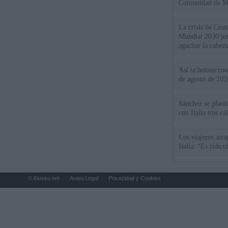
Comunidad de M
La crisis de Ceuta
Mundial 2030 ju
agachar la cabez
Así te hemos cont
de agosto de 202
Sánchez se plant
con Italia tras c
Los viajeros atra
Italia: “Es ridíc
© Kiosko.net
Aviso Legal
Privacidad y Cookies