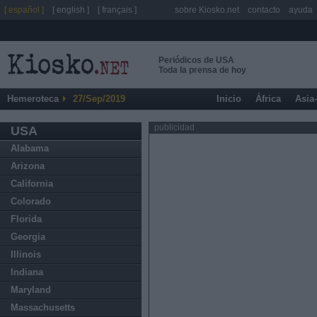
[ español ]
[ english ]
[ français ]
sobre Kiosko.net
contacto
ayuda
Periódicos de USA
Toda la prensa de hoy
Hemeroteca
27/Sep/2019
Inicio
África
Asia
publicidad
USA
Alabama
Arizona
California
Colorado
Florida
Georgia
Illinois
Indiana
Maryland
Massachusetts