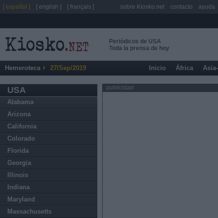
[ español ]
[ english ]
[ français ]
sobre Kiosko.net
contacto
ayuda
Periódicos de USA
Toda la prensa de hoy
Hemeroteca
27/Sep/2019
Inicio
África
Asia
publicidad
USA
Alabama
Arizona
California
Colorado
Florida
Georgia
Illinois
Indiana
Maryland
Massachusetts