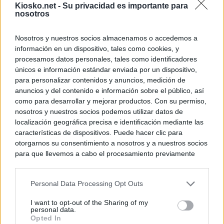
Kiosko.net -
Su privacidad es importante para
nosotros
Nosotros y nuestros socios almacenamos o accedemos a
información en un dispositivo, tales como cookies, y
procesamos datos personales, tales como identificadores
únicos e información estándar enviada por un dispositivo,
para personalizar contenidos y anuncios, medición de
anuncios y del contenido e información sobre el público, así
como para desarrollar y mejorar productos. Con su permiso,
nosotros y nuestros socios podemos utilizar datos de
localización geográfica precisa e identificación mediante las
características de dispositivos. Puede hacer clic para
otorgarnos su consentimiento a nosotros y a nuestros socios
para que llevemos a cabo el procesamiento previamente
descrito. De forma alternativa, puede acceder a información
más detallada y cambiar sus preferencias antes de otorgar o
Personal Data Processing Opt Outs
negar su consentimiento. Tenga en cuenta que algún
procesamiento de sus datos personales puede no requerir
I want to opt-out of the Sharing of my
de su consentimiento, pero usted tiene el derecho de
personal data.
rechazar tal procesamiento. Sus preferencias se aplicarán
Opted In