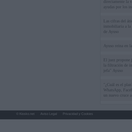
directamente la 
ayudas por los i
Las cifras del át
inmobiliaria a l
de Ayuso
Ayuso reina en l
El juez propone j
la filtración de i
jefa" Ayuso
"¿Cuál es el plan
WhatsApp, Faceb
un nuevo cruce a
15 de agosto
© Kiosko.net
Aviso Legal
Privacidad y Cookies