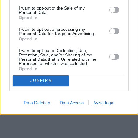
solo a este sitio web. Puede cambiar sus preferencias en
I want to opt-out of the Sale of my
cualquier momento entrando de nuevo en este sitio web o
Personal Data.
visitando nuestra política de privacidad.
Opted In
I want to opt-out of processing my
Personal Data for Targeted Advertising.
Opted In
I want to opt-out of Collection, Use,
Retention, Sale, and/or Sharing of my
Personal Data that Is Unrelated with the
Purposes for which it was collected.
Opted In
CONFIRM
Data Deletion
Data Access
Aviso legal