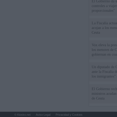
El Gobierno da un
controles a viaj
proporcionales"
La Fiscalía actu
acojan a los meno
Ceuta
Vox eleva la pres
los menores de C
gobiernan en coa
Un diputado de 
ante la Fiscalía 
los inmigrantes”
El Gobierno rech
ministros acudan 
de Ceuta
© Kiosko.net
Aviso Legal
Privacidad y Cookies