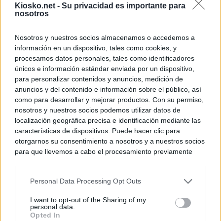
Kiosko.net -
Su privacidad es importante para
nosotros
Nosotros y nuestros socios almacenamos o accedemos a
información en un dispositivo, tales como cookies, y
procesamos datos personales, tales como identificadores
únicos e información estándar enviada por un dispositivo,
para personalizar contenidos y anuncios, medición de
anuncios y del contenido e información sobre el público, así
como para desarrollar y mejorar productos. Con su permiso,
nosotros y nuestros socios podemos utilizar datos de
localización geográfica precisa e identificación mediante las
características de dispositivos. Puede hacer clic para
otorgarnos su consentimiento a nosotros y a nuestros socios
para que llevemos a cabo el procesamiento previamente
descrito. De forma alternativa, puede acceder a información
más detallada y cambiar sus preferencias antes de otorgar o
Personal Data Processing Opt Outs
negar su consentimiento. Tenga en cuenta que algún
procesamiento de sus datos personales puede no requerir
I want to opt-out of the Sharing of my
de su consentimiento, pero usted tiene el derecho de
personal data.
rechazar tal procesamiento. Sus preferencias se aplicarán
Opted In