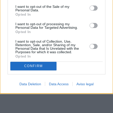
solo a este sitio web. Puede cambiar sus preferencias en
I want to opt-out of the Sale of my
cualquier momento entrando de nuevo en este sitio web o
Personal Data.
visitando nuestra política de privacidad.
Opted In
I want to opt-out of processing my
Personal Data for Targeted Advertising.
Opted In
I want to opt-out of Collection, Use,
Retention, Sale, and/or Sharing of my
Personal Data that Is Unrelated with the
Purposes for which it was collected.
Opted In
CONFIRM
Data Deletion
Data Access
Aviso legal