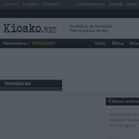
[ español ]
[ english ]
[ français ]
sobre Kiosko.net
contacto
ayuda
Periódicos de Honduras
Toda la prensa de hoy
Hemeroteca
27/Sep/2019
Inicio
África
Asia
Honduras
Últimas notici
Italia rechaza e
mantiene los cont
el 15 de agosto: