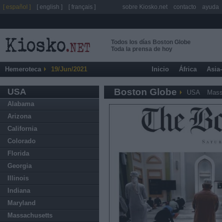
[ español ]
[ english ]
[ français ]
sobre Kiosko.net
contacto
ayuda
Todos los días Boston Globe
Toda la prensa de hoy
Hemeroteca
19/Jun/2021
Inicio
África
Asia
USA
Boston Globe
USA
Mass
Alabama
Arizona
California
Colorado
Florida
Georgia
Illinois
Indiana
Maryland
Massachusetts