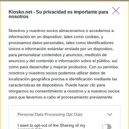
Italia: “Es ridíc
Kiosko.net -
Su privacidad es importante para
"Solo necesitamo
nosotros
Ceuta de Mohamed
peor crisis huma
Nosotros y nuestros socios almacenamos o accedemos a
información en un dispositivo, tales como cookies, y
Sánchez responde
procesamos datos personales, tales como identificadores
únicos e información estándar enviada por un dispositivo,
para personalizar contenidos y anuncios, medición de
© Kiosko.net
Aviso Legal
Privacidad y Cookies
anuncios y del contenido e información sobre el público, así
como para desarrollar y mejorar productos. Con su permiso,
nosotros y nuestros socios podemos utilizar datos de
localización geográfica precisa e identificación mediante las
características de dispositivos. Puede hacer clic para
otorgarnos su consentimiento a nosotros y a nuestros socios
para que llevemos a cabo el procesamiento previamente
descrito. De forma alternativa, puede acceder a información
más detallada y cambiar sus preferencias antes de otorgar o
Personal Data Processing Opt Outs
negar su consentimiento. Tenga en cuenta que algún
procesamiento de sus datos personales puede no requerir
I want to opt-out of the Sharing of my
de su consentimiento, pero usted tiene el derecho de