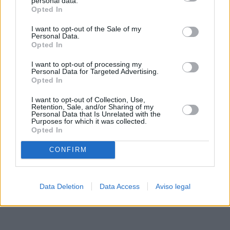
personal data.
rechazar tal procesamiento. Sus preferencias se aplicarán
Opted In
solo a este sitio web. Puede cambiar sus preferencias en
I want to opt-out of the Sale of my
cualquier momento entrando de nuevo en este sitio web o
Personal Data.
visitando nuestra política de privacidad.
Opted In
I want to opt-out of processing my
Personal Data for Targeted Advertising.
Opted In
I want to opt-out of Collection, Use,
Retention, Sale, and/or Sharing of my
Personal Data that Is Unrelated with the
Purposes for which it was collected.
Opted In
CONFIRM
Data Deletion
Data Access
Aviso legal