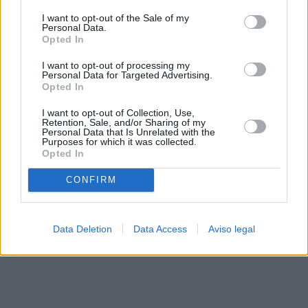
solo a este sitio web. Puede cambiar sus preferencias en
I want to opt-out of the Sale of my
cualquier momento entrando de nuevo en este sitio web o
Personal Data.
visitando nuestra política de privacidad.
Opted In
I want to opt-out of processing my
Personal Data for Targeted Advertising.
Opted In
I want to opt-out of Collection, Use,
Retention, Sale, and/or Sharing of my
Personal Data that Is Unrelated with the
Purposes for which it was collected.
Opted In
CONFIRM
Data Deletion
Data Access
Aviso legal