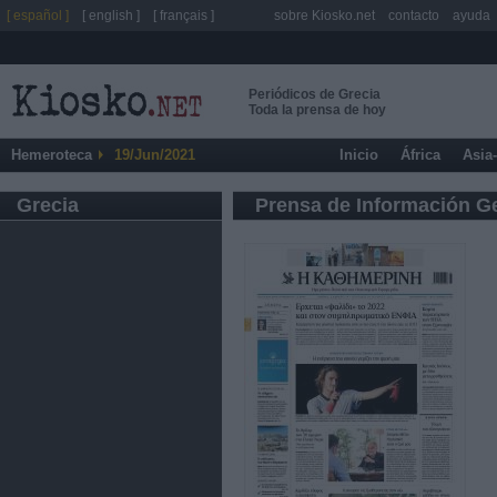
[ español ]
[ english ]
[ français ]
sobre Kiosko.net
contacto
ayuda
Periódicos de Grecia
Toda la prensa de hoy
Hemeroteca
19/Jun/2021
Inicio
África
Asia
Grecia
Prensa de Información G