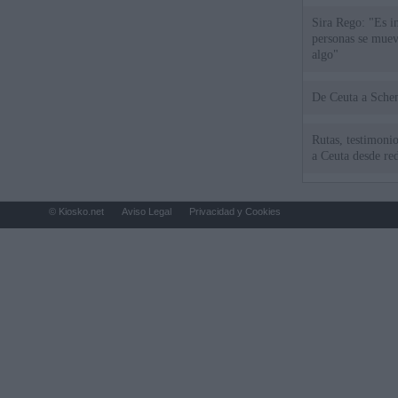
Sira Rego: "Es i
personas se muev
algo"
De Ceu
Rutas, testimonio
a Ceuta desde red
© Kiosko.net
Aviso Legal
Privacidad y Cookies