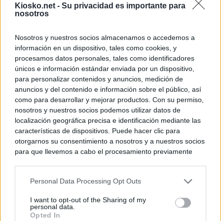
Kiosko.net -
Su privacidad es importante para
nosotros
Nosotros y nuestros socios almacenamos o accedemos a
información en un dispositivo, tales como cookies, y
procesamos datos personales, tales como identificadores
únicos e información estándar enviada por un dispositivo,
para personalizar contenidos y anuncios, medición de
anuncios y del contenido e información sobre el público, así
como para desarrollar y mejorar productos. Con su permiso,
nosotros y nuestros socios podemos utilizar datos de
localización geográfica precisa e identificación mediante las
características de dispositivos. Puede hacer clic para
otorgarnos su consentimiento a nosotros y a nuestros socios
para que llevemos a cabo el procesamiento previamente
descrito. De forma alternativa, puede acceder a información
más detallada y cambiar sus preferencias antes de otorgar o
Personal Data Processing Opt Outs
negar su consentimiento. Tenga en cuenta que algún
procesamiento de sus datos personales puede no requerir
I want to opt-out of the Sharing of my
de su consentimiento, pero usted tiene el derecho de
personal data.
rechazar tal procesamiento. Sus preferencias se aplicarán
Opted In