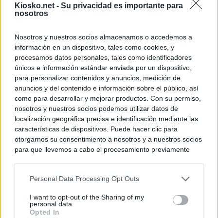
Kiosko.net -
Su privacidad es importante para
nosotros
Nosotros y nuestros socios almacenamos o accedemos a
información en un dispositivo, tales como cookies, y
procesamos datos personales, tales como identificadores
únicos e información estándar enviada por un dispositivo,
para personalizar contenidos y anuncios, medición de
anuncios y del contenido e información sobre el público, así
como para desarrollar y mejorar productos. Con su permiso,
nosotros y nuestros socios podemos utilizar datos de
localización geográfica precisa e identificación mediante las
características de dispositivos. Puede hacer clic para
otorgarnos su consentimiento a nosotros y a nuestros socios
para que llevemos a cabo el procesamiento previamente
descrito. De forma alternativa, puede acceder a información
más detallada y cambiar sus preferencias antes de otorgar o
Personal Data Processing Opt Outs
negar su consentimiento. Tenga en cuenta que algún
procesamiento de sus datos personales puede no requerir
I want to opt-out of the Sharing of my
de su consentimiento, pero usted tiene el derecho de
personal data.
rechazar tal procesamiento. Sus preferencias se aplicarán
Opted In