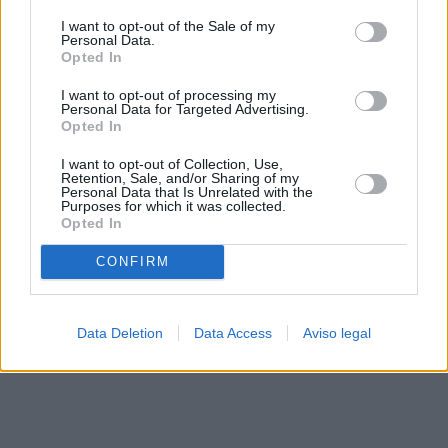
solo a este sitio web. Puede cambiar sus preferencias en
I want to opt-out of the Sale of my
cualquier momento entrando de nuevo en este sitio web o
Personal Data.
visitando nuestra política de privacidad.
Opted In
I want to opt-out of processing my
Personal Data for Targeted Advertising.
Opted In
I want to opt-out of Collection, Use,
Retention, Sale, and/or Sharing of my
Personal Data that Is Unrelated with the
Purposes for which it was collected.
Opted In
CONFIRM
Data Deletion
Data Access
Aviso legal