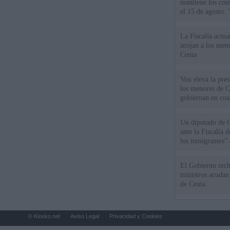
mantiene los cont
el 15 de agosto:
La Fiscalía actu
acojan a los meno
Ceuta
Vox eleva la pres
los menores de C
gobiernan en coa
Un diputado de 
ante la Fiscalía 
los inmigrantes”
El Gobierno rech
ministros acudan 
de Ceuta
© Kiosko.net
Aviso Legal
Privacidad y Cookies