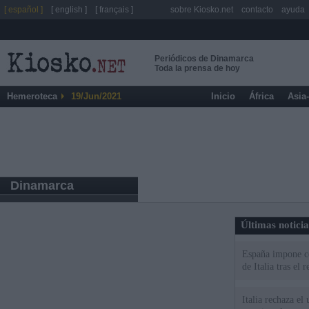
[ español ]
[ english ]
[ français ]
sobre Kiosko.net
contacto
ayuda
Periódicos de Dinamarca
Toda la prensa de hoy
Hemeroteca
19/Jun/2021
Inicio
África
Asia
Dinamarca
Últimas notici
España impone co
de Italia tras el
Italia rechaza e