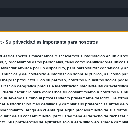
Inicio
África
Asia-Pacífico
Eur
t -
Su privacidad es importante para nosotros
Columbia Británica
nuestros socios almacenamos o accedemos a información en un disposi
s, y procesamos datos personales, tales como identificadores únicos 
 estándar enviada por un dispositivo, para personalizar contenidos y a
 anuncios y del contenido e información sobre el público, así como pa
 y mejorar productos. Con su permiso, nosotros y nuestros socios podem
alización geográfica precisa e identificación mediante las característic
s. Puede hacer clic para otorgarnos su consentimiento a nosotros y a n
 que llevemos a cabo el procesamiento previamente descrito. De forma 
er a información más detallada y cambiar sus preferencias antes de o
nsentimiento. Tenga en cuenta que algún procesamiento de sus datos
querir de su consentimiento, pero usted tiene el derecho de rechazar t
to. Sus preferencias se aplicarán solo a este sitio web. Puede cambia