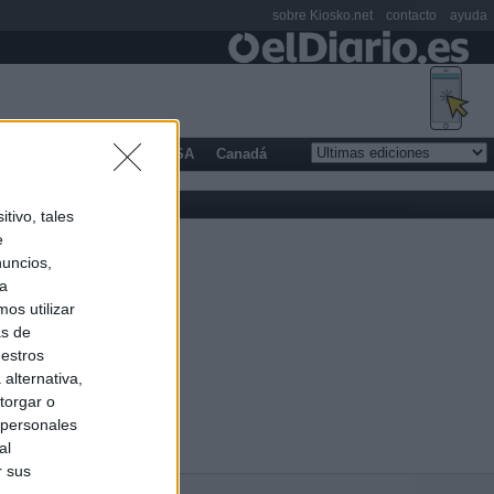
sobre Kiosko.net
contacto
ayuda
opa
Latinoamérica
USA
Canadá
tivo, tales
e
nuncios,
ra
os utilizar
as de
uestros
alternativa,
torgar o
 personales
al
r sus