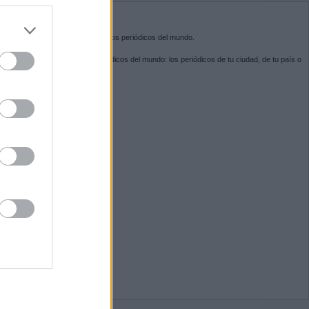
do nuestra
BRE KIOSKO.NET
sko.net
es la puerta de entrada a los periódicos del mundo.
ega por las portadas de los periódicos del mundo: los periódicos de tu ciudad, de tu país o
 otro extremo del mundo.
GUENOS