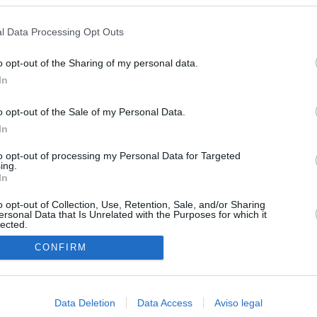
s en cualquier momento entrando de nuevo en este sitio web o visitan
ias
SO
privacidad.
l Data Processing Opt Outs
Kio
ntroles a los viajeros procedentes de Italia tras el rechazo de
los
Nav
o opt-out of the Sharing of my personal data.
del
In
el ultimátum del Gobierno y mantiene los controles a viajeros de
SÍ
 15 de agosto: "No aceptamos imposiciones"
o opt-out of the Sale of my Personal Data.
In
uará contra las comunidades que no acojan a los menores
 crisis de Ceuta
to opt-out of processing my Personal Data for Targeted
ing.
In
esión sobre el PP por la acogida de los menores de Ceuta en las
e gobiernan en coalición
o opt-out of Collection, Use, Retention, Sale, and/or Sharing
ersonal Data that Is Unrelated with the Purposes for which it
lected.
 Compromís denuncia a Figaredo ante la Fiscalía del Supremo
In
azar a los inmigrantes” de Ceuta
CONFIRM
haza el intento del PP de que los ministros acudan al Senado en
isis de Ceuta
Data Deletion
Data Access
Aviso legal