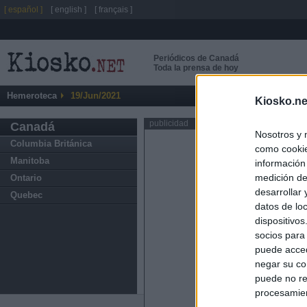
[ español ]
[ english ]
[ français ]
Periódicos de Canadá
Toda la prensa de hoy
Hemeroteca
19/Jun/2021
Kiosko.ne
publicidad
Canadá
Nosotros y 
Columbia Británica
como cookie
Manitoba
información
medición de
Ontario
desarrollar
Quebec
datos de loc
dispositivo
socios para
puede acced
negar su co
puede no re
procesamien