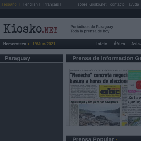
[ español ]
[ english ]
[ français ]
sobre Kiosko.net
contacto
ayuda
Periódicos de Paraguay
Toda la prensa de hoy
Hemeroteca
19/Jun/2021
Inicio
África
Asia
Paraguay
Prensa de Información G
Prensa Popular