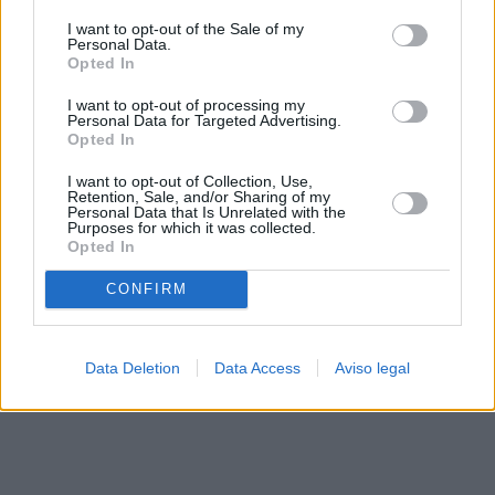
solo a este sitio web. Puede cambiar sus preferencias en
I want to opt-out of the Sale of my
cualquier momento entrando de nuevo en este sitio web o
Personal Data.
visitando nuestra política de privacidad.
Opted In
I want to opt-out of processing my
Personal Data for Targeted Advertising.
Opted In
I want to opt-out of Collection, Use,
Retention, Sale, and/or Sharing of my
Personal Data that Is Unrelated with the
Purposes for which it was collected.
Opted In
CONFIRM
Data Deletion
Data Access
Aviso legal