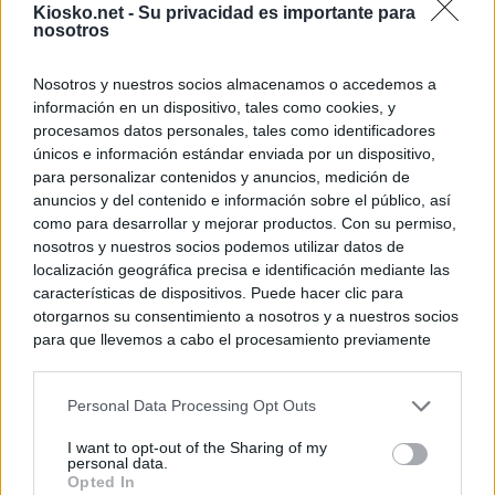
Kiosko.net -
Su privacidad es importante para
nosotros
Nosotros y nuestros socios almacenamos o accedemos a
información en un dispositivo, tales como cookies, y
procesamos datos personales, tales como identificadores
únicos e información estándar enviada por un dispositivo,
para personalizar contenidos y anuncios, medición de
anuncios y del contenido e información sobre el público, así
como para desarrollar y mejorar productos. Con su permiso,
nosotros y nuestros socios podemos utilizar datos de
localización geográfica precisa e identificación mediante las
características de dispositivos. Puede hacer clic para
otorgarnos su consentimiento a nosotros y a nuestros socios
para que llevemos a cabo el procesamiento previamente
descrito. De forma alternativa, puede acceder a información
más detallada y cambiar sus preferencias antes de otorgar o
Personal Data Processing Opt Outs
negar su consentimiento. Tenga en cuenta que algún
procesamiento de sus datos personales puede no requerir
I want to opt-out of the Sharing of my
de su consentimiento, pero usted tiene el derecho de
personal data.
rechazar tal procesamiento. Sus preferencias se aplicarán
Opted In