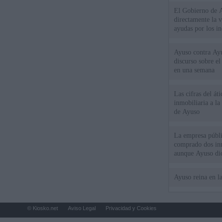
El Gobierno de A
directamente la 
ayudas por los i
Ayuso contra Ay
discurso sobre e
en una semana
Las cifras del át
inmobiliaria a l
de Ayuso
La empresa públic
comprado dos inm
aunque Ayuso dic
el año"
Ayuso reina en l
© Kiosko.net
Aviso Legal
Privacidad y Cookies