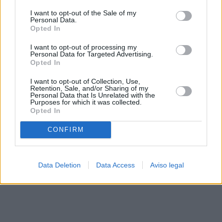
solo a este sitio web. Puede cambiar sus preferencias en
I want to opt-out of the Sale of my
cualquier momento entrando de nuevo en este sitio web o
Personal Data.
visitando nuestra política de privacidad.
Opted In
I want to opt-out of processing my
Personal Data for Targeted Advertising.
Opted In
I want to opt-out of Collection, Use,
Retention, Sale, and/or Sharing of my
Personal Data that Is Unrelated with the
Purposes for which it was collected.
Opted In
CONFIRM
Data Deletion
Data Access
Aviso legal