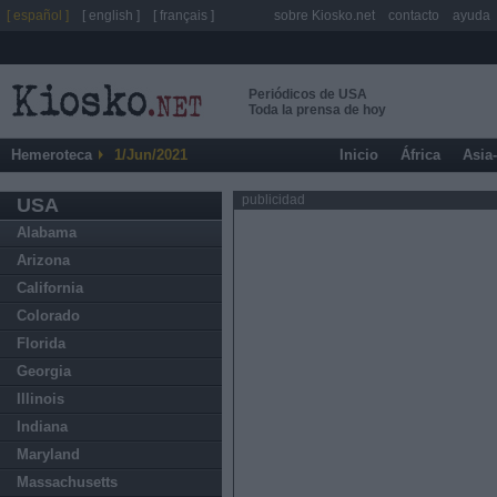
[ español ]
[ english ]
[ français ]
sobre Kiosko.net
contacto
ayuda
Periódicos de USA
Toda la prensa de hoy
Hemeroteca
1/Jun/2021
Inicio
África
Asia
publicidad
USA
Alabama
Arizona
California
Colorado
Florida
Georgia
Illinois
Indiana
Maryland
Massachusetts