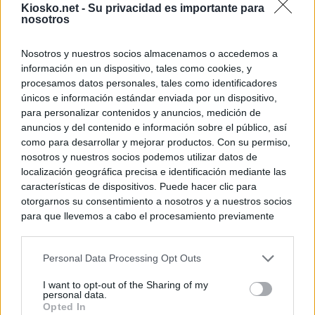
Kiosko.net -
Su privacidad es importante para
nosotros
Nosotros y nuestros socios almacenamos o accedemos a
información en un dispositivo, tales como cookies, y
procesamos datos personales, tales como identificadores
únicos e información estándar enviada por un dispositivo,
para personalizar contenidos y anuncios, medición de
anuncios y del contenido e información sobre el público, así
como para desarrollar y mejorar productos. Con su permiso,
nosotros y nuestros socios podemos utilizar datos de
localización geográfica precisa e identificación mediante las
características de dispositivos. Puede hacer clic para
otorgarnos su consentimiento a nosotros y a nuestros socios
para que llevemos a cabo el procesamiento previamente
descrito. De forma alternativa, puede acceder a información
más detallada y cambiar sus preferencias antes de otorgar o
Personal Data Processing Opt Outs
negar su consentimiento. Tenga en cuenta que algún
procesamiento de sus datos personales puede no requerir
I want to opt-out of the Sharing of my
de su consentimiento, pero usted tiene el derecho de
personal data.
rechazar tal procesamiento. Sus preferencias se aplicarán
Opted In