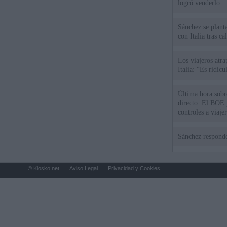
logró venderlo
Sánchez se plant
con Italia tras c
Los viajeros atra
Italia: “Es ridíc
Última hora sobre
directo: El BOE p
controles a viaje
tacha de "incomp
Sánchez responde
© Kiosko.net
Aviso Legal
Privacidad y Cookies