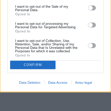
solo a este sitio web. Puede cambiar sus preferencias en
I want to opt-out of the Sale of my
cualquier momento entrando de nuevo en este sitio web o
Personal Data.
visitando nuestra política de privacidad.
Opted In
I want to opt-out of processing my
Personal Data for Targeted Advertising.
Opted In
I want to opt-out of Collection, Use,
Retention, Sale, and/or Sharing of my
Personal Data that Is Unrelated with the
Purposes for which it was collected.
Opted In
CONFIRM
Data Deletion
Data Access
Aviso legal