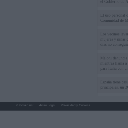
el Gobierno de 
El uso personal d
Comunidad de M
Los vecinos leva
mujeres y niñas 
días no consegu
Meloni denuncia 
mientras llama a
para Italia con 
España tiene cas
principales, un 3
© Kiosko.net
Aviso Legal
Privacidad y Cookies