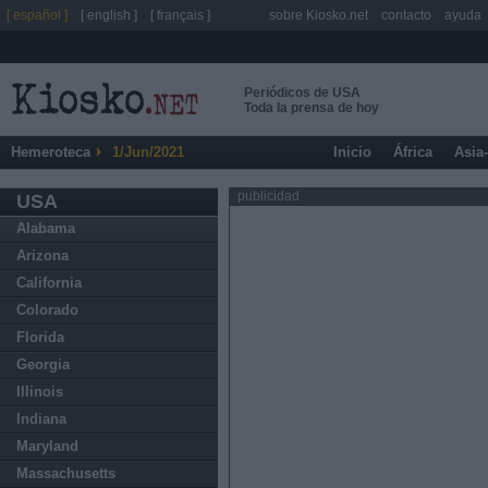
[ español ]
[ english ]
[ français ]
sobre Kiosko.net
contacto
ayuda
Periódicos de USA
Toda la prensa de hoy
Hemeroteca
1/Jun/2021
Inicio
África
Asia
publicidad
USA
Alabama
Arizona
California
Colorado
Florida
Georgia
Illinois
Indiana
Maryland
Massachusetts