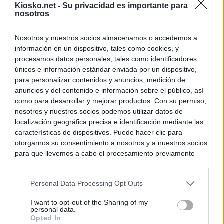
Kiosko.net -
Su privacidad es importante para
nosotros
Nosotros y nuestros socios almacenamos o accedemos a
información en un dispositivo, tales como cookies, y
procesamos datos personales, tales como identificadores
únicos e información estándar enviada por un dispositivo,
para personalizar contenidos y anuncios, medición de
anuncios y del contenido e información sobre el público, así
como para desarrollar y mejorar productos. Con su permiso,
nosotros y nuestros socios podemos utilizar datos de
localización geográfica precisa e identificación mediante las
características de dispositivos. Puede hacer clic para
otorgarnos su consentimiento a nosotros y a nuestros socios
para que llevemos a cabo el procesamiento previamente
descrito. De forma alternativa, puede acceder a información
más detallada y cambiar sus preferencias antes de otorgar o
Personal Data Processing Opt Outs
negar su consentimiento. Tenga en cuenta que algún
procesamiento de sus datos personales puede no requerir
I want to opt-out of the Sharing of my
de su consentimiento, pero usted tiene el derecho de
personal data.
rechazar tal procesamiento. Sus preferencias se aplicarán
Opted In