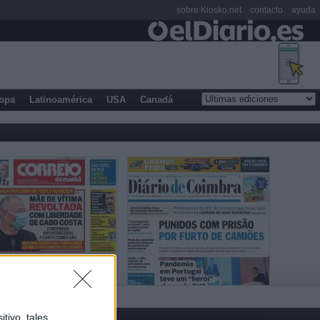
sobre Kiosko.net
contacto
ayuda
opa
Latinoamérica
USA
Canadá
tivo, tales