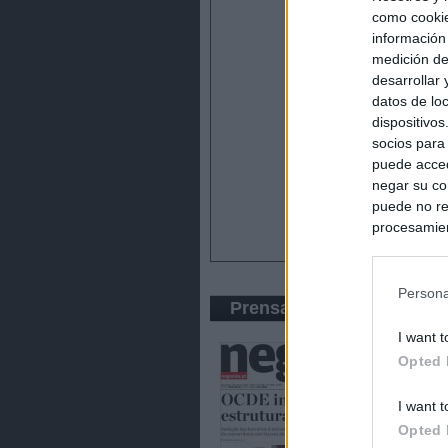
como cookie
información
medición de
desarrollar
datos de loc
dispositivo
socios para
puede acced
negar su co
puede no re
procesamien
preferencia
política de 
Persona
Prensa Económica
I want t
Opted 
I want t
Opted 