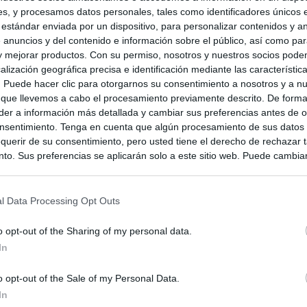
s, y procesamos datos personales, tales como identificadores únicos 
 estándar enviada por un dispositivo, para personalizar contenidos y a
 anuncios y del contenido e información sobre el público, así como pa
 y mejorar productos. Con su permiso, nosotros y nuestros socios podem
alización geográfica precisa e identificación mediante las característic
s. Puede hacer clic para otorgarnos su consentimiento a nosotros y a n
 que llevemos a cabo el procesamiento previamente descrito. De forma 
er a información más detallada y cambiar sus preferencias antes de o
nsentimiento. Tenga en cuenta que algún procesamiento de sus datos
querir de su consentimiento, pero usted tiene el derecho de rechazar t
to. Sus preferencias se aplicarán solo a este sitio web. Puede cambia
s en cualquier momento entrando de nuevo en este sitio web o visitan
privacidad.
l Data Processing Opt Outs
o opt-out of the Sharing of my personal data.
In
o opt-out of the Sale of my Personal Data.
In