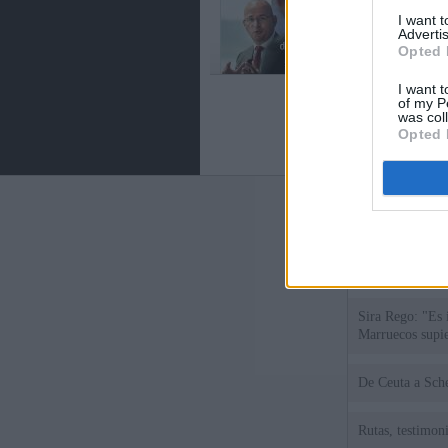
I want 
Advertis
Opted 
I want t
of my P
was col
Opted 
Últimas notic
España impone co
Meloni a quitar
Sira Rego: "Es 
Marruecos supie
De Ce
Rutas, testimoni