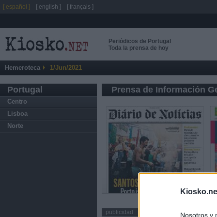
[ español ]
[ english ]
[ français ]
Periódicos de Portugal
Toda la prensa de hoy
Hemeroteca
1/Jun/2021
Portugal
Prensa de Información G
Centro
Lisboa
Norte
Kiosko.ne
publicidad
Nosotros y 