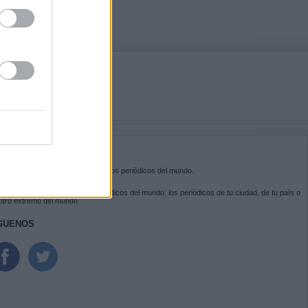
BRE KIOSKO.NET
sko.net
es la puerta de entrada a los periódicos del mundo.
ega por las portadas de los periódicos del mundo: los periódicos de tu ciudad, de tu país o
 otro extremo del mundo.
GUENOS