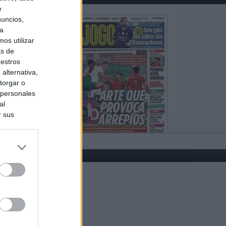
e
nuncios,
ra
os utilizar
as de
uestros
alternativa,
torgar o
 personales
al
r sus
do nuestra