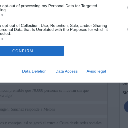
to opt-out of processing my Personal Data for Targeted
ing.
In
o opt-out of Collection, Use, Retention, Sale, and/or Sharing
ersonal Data that Is Unrelated with the Purposes for which it
lected.
In
CONFIRM
ias
SO
Data Deletion
Data Access
Aviso legal
Kio
ntroles a los viajeros procedentes de Italia tras el rechazo de
los
Nav
del
incomprensible que 70.000 personas se muevan sin que
SÍ
ra algo"
uta a Schengen: Sánchez responde a Meloni
os y consejos: así se gestó el cruce a Ceuta desde redes sociales