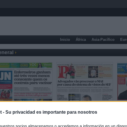
Inicio
África
Asia-Pacífico
Eur
eneral
t -
Su privacidad es importante para nosotros
Prensa Deportiva
nuestros socios almacenamos o accedemos a información en un disposi