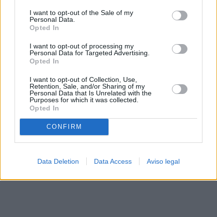
solo a este sitio web. Puede cambiar sus preferencias en
I want to opt-out of the Sale of my
cualquier momento entrando de nuevo en este sitio web o
Personal Data.
visitando nuestra política de privacidad.
Opted In
I want to opt-out of processing my
Personal Data for Targeted Advertising.
Opted In
I want to opt-out of Collection, Use,
Retention, Sale, and/or Sharing of my
Personal Data that Is Unrelated with the
Purposes for which it was collected.
Opted In
CONFIRM
Data Deletion
Data Access
Aviso legal