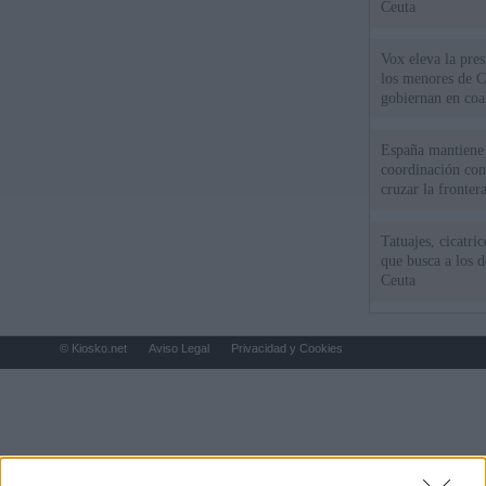
Ceuta
Vox eleva la pres
los menores de C
gobiernan en coa
España mantiene l
coordinación con
cruzar la fronter
Tatuajes, cicatri
que busca a los d
Ceuta
© Kiosko.net
Aviso Legal
Privacidad y Cookies