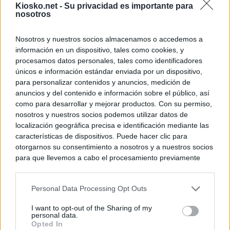
Kiosko.net -
Su privacidad es importante para
nosotros
Nosotros y nuestros socios almacenamos o accedemos a
información en un dispositivo, tales como cookies, y
procesamos datos personales, tales como identificadores
únicos e información estándar enviada por un dispositivo,
para personalizar contenidos y anuncios, medición de
anuncios y del contenido e información sobre el público, así
como para desarrollar y mejorar productos. Con su permiso,
nosotros y nuestros socios podemos utilizar datos de
localización geográfica precisa e identificación mediante las
características de dispositivos. Puede hacer clic para
otorgarnos su consentimiento a nosotros y a nuestros socios
para que llevemos a cabo el procesamiento previamente
descrito. De forma alternativa, puede acceder a información
más detallada y cambiar sus preferencias antes de otorgar o
Personal Data Processing Opt Outs
negar su consentimiento. Tenga en cuenta que algún
procesamiento de sus datos personales puede no requerir
I want to opt-out of the Sharing of my
de su consentimiento, pero usted tiene el derecho de
personal data.
rechazar tal procesamiento. Sus preferencias se aplicarán
Opted In