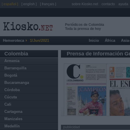
[ español ]
[ english ]
[ français ]
sobre Kiosko.net
contacto
ayuda
Periódicos de Colombia
Toda la prensa de hoy
Hemeroteca
1/Jun/2021
Inicio
África
Asia
Colombia
Prensa de Información G
Armenia
Barranquilla
Bogotá
Bucaramanga
Córdoba
Cúcuta
Cali
Cartagena
Manizales
Medellín
publicidad