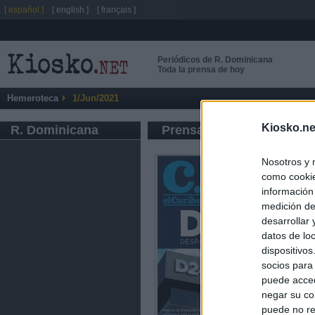
[ español ]
[ english ]
[ français ]
Periódicos de R. Dominicana
Toda la prensa de hoy
Hemeroteca
1/Jun/2021
Kiosko.ne
R. Dominicana
Prensa de Información G
Nosotros y 
como cookie
información
medición de
desarrollar
datos de loc
dispositivo
socios para
puede acced
negar su co
puede no re