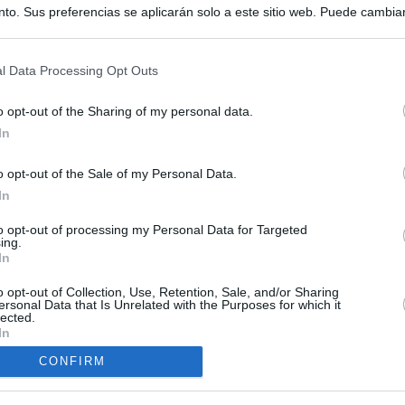
to. Sus preferencias se aplicarán solo a este sitio web. Puede cambia
s en cualquier momento entrando de nuevo en este sitio web o visitan
privacidad.
l Data Processing Opt Outs
o opt-out of the Sharing of my personal data.
In
o opt-out of the Sale of my Personal Data.
ias
In
SO
to opt-out of processing my Personal Data for Targeted
Kio
 de Ayuso de las instituciones de la Comunidad de Madrid
ing.
In
Nav
del
Ayuso pone a la venta el inmueble de Gran Vía más caro que
o opt-out of Collection, Use, Retention, Sale, and/or Sharing
ando no logró venderlo
SÍ
ersonal Data that Is Unrelated with the Purposes for which it
lected.
In
mos una oportunidad": el camino a Ceuta de Mohamed y cientos
sde la peor crisis humanitaria del mundo
CONFIRM
a con Meloni y entra al choque con Italia tras calmar al resto de