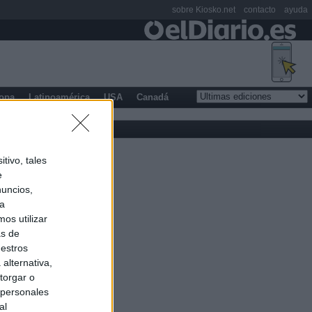
sobre Kiosko.net
contacto
ayuda
opa
Latinoamérica
USA
Canadá
tivo, tales
e
nuncios,
ra
os utilizar
as de
uestros
alternativa,
torgar o
 personales
al