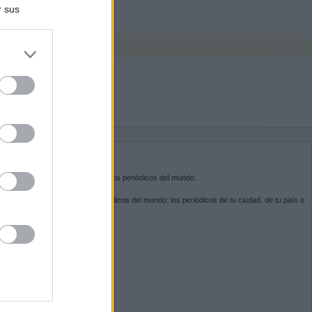
r sus
do nuestra
BRE KIOSKO.NET
sko.net
es la puerta de entrada a los periódicos del mundo.
ega por las portadas de los periódicos del mundo: los periódicos de tu ciudad, de tu país o
 otro extremo del mundo.
GUENOS