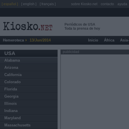
[ español ]
[ english ]
[ français ]
sobre Kiosko.net
contacto
ayuda
Periódicos de USA
Toda la prensa de hoy
Hemeroteca
13/Jun/2014
Inicio
África
Asia
publicidad
USA
Alabama
Arizona
California
Colorado
Florida
Georgia
Illinois
Indiana
Maryland
Massachusetts