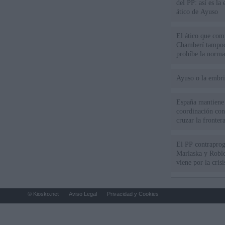
del PP: así es l
ático de Ayuso
El ático que com
Chamberí tampoco
prohíbe la norma
Ayuso o la embr
España mantiene l
coordinación con
cruzar la fronter
El PP contraprog
Marlaska y Roble
viene por la cris
© Kiosko.net
Aviso Legal
Privacidad y Cookies