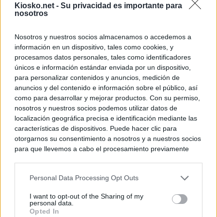
Kiosko.net -
Su privacidad es importante para
nosotros
Nosotros y nuestros socios almacenamos o accedemos a
información en un dispositivo, tales como cookies, y
procesamos datos personales, tales como identificadores
únicos e información estándar enviada por un dispositivo,
para personalizar contenidos y anuncios, medición de
anuncios y del contenido e información sobre el público, así
como para desarrollar y mejorar productos. Con su permiso,
nosotros y nuestros socios podemos utilizar datos de
localización geográfica precisa e identificación mediante las
características de dispositivos. Puede hacer clic para
otorgarnos su consentimiento a nosotros y a nuestros socios
para que llevemos a cabo el procesamiento previamente
descrito. De forma alternativa, puede acceder a información
más detallada y cambiar sus preferencias antes de otorgar o
Personal Data Processing Opt Outs
negar su consentimiento. Tenga en cuenta que algún
procesamiento de sus datos personales puede no requerir
I want to opt-out of the Sharing of my
de su consentimiento, pero usted tiene el derecho de
personal data.
rechazar tal procesamiento. Sus preferencias se aplicarán
Opted In