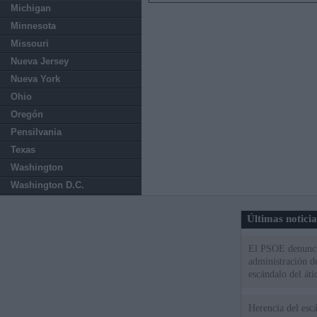
Michigan
Minnesota
Missouri
Nueva Jersey
Nueva York
Ohio
Oregón
Pensilvania
Texas
Washington
Washington D.C.
Últimas notici
El PSOE denuncia
administración d
escándalo del áti
Herencia del esc