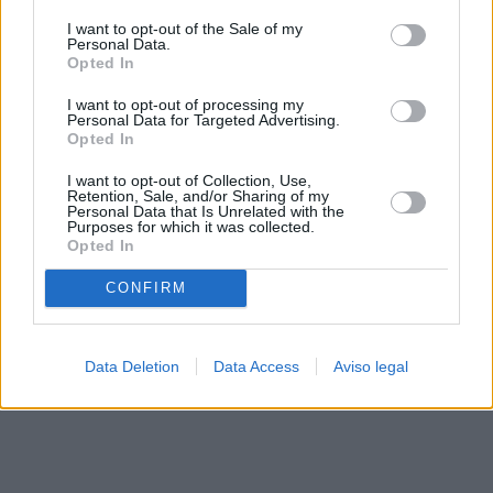
solo a este sitio web. Puede cambiar sus preferencias en
I want to opt-out of the Sale of my
cualquier momento entrando de nuevo en este sitio web o
Personal Data.
visitando nuestra política de privacidad.
Opted In
I want to opt-out of processing my
Personal Data for Targeted Advertising.
Opted In
I want to opt-out of Collection, Use,
Retention, Sale, and/or Sharing of my
Personal Data that Is Unrelated with the
Purposes for which it was collected.
Opted In
CONFIRM
Data Deletion
Data Access
Aviso legal