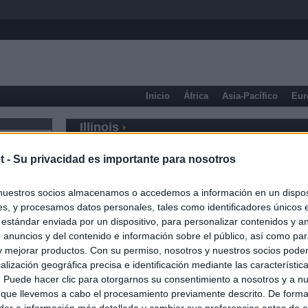
Inicio
África
Asia-Pacífico
Eur
Illinois
t -
Su privacidad es importante para nosotros
nuestros socios almacenamos o accedemos a información en un disposi
s, y procesamos datos personales, tales como identificadores únicos 
 estándar enviada por un dispositivo, para personalizar contenidos y a
 anuncios y del contenido e información sobre el público, así como pa
 y mejorar productos. Con su permiso, nosotros y nuestros socios podem
alización geográfica precisa e identificación mediante las característic
s. Puede hacer clic para otorgarnos su consentimiento a nosotros y a n
 que llevemos a cabo el procesamiento previamente descrito. De forma 
er a información más detallada y cambiar sus preferencias antes de o