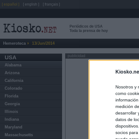
[ español ]
[ english ]
[ français ]
Periódicos de USA
Toda la prensa de hoy
Hemeroteca
13/Jun/2014
publicidad
USA
Alabama
Kiosko.ne
Arizona
California
Nosotros y 
Colorado
como cookie
Florida
información
Georgia
medición de
Illinois
desarrollar
datos de loc
Indiana
dispositivo
Maryland
socios para
Massachusetts
puede acced