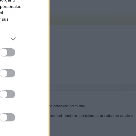
 personales
al
r sus
do nuestra
BRE KIOSKO.NET
sko.net
es la puerta de entrada a los periódicos del mundo.
ega por las portadas de los periódicos del mundo: los periódicos de tu ciudad, de tu país o
 otro extremo del mundo.
GUENOS