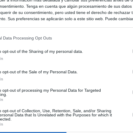
nsentimiento. Tenga en cuenta que algún procesamiento de sus datos
querir de su consentimiento, pero usted tiene el derecho de rechazar t
to. Sus preferencias se aplicarán solo a este sitio web. Puede cambia
s en cualquier momento entrando de nuevo en este sitio web o visitan
privacidad.
l Data Processing Opt Outs
o opt-out of the Sharing of my personal data.
In
o opt-out of the Sale of my Personal Data.
In
to opt-out of processing my Personal Data for Targeted
ias
SO
ing.
In
Kio
 que Ayuso señaló por la compra del ático: "Lo que no se dice es
ene residencia oficial para la presidenta"
o opt-out of Collection, Use, Retention, Sale, and/or Sharing
Nav
ersonal Data that Is Unrelated with the Purposes for which it
del
lected.
In
Ayuso no puede destinar directamente la venta del ático de
SÍ
as por los incendios