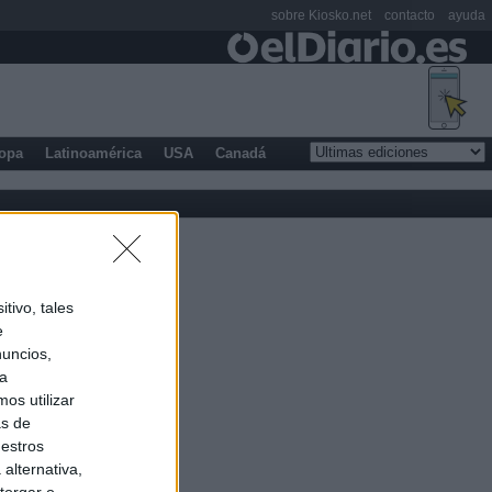
sobre Kiosko.net
contacto
ayuda
opa
Latinoamérica
USA
Canadá
tivo, tales
e
nuncios,
ra
os utilizar
as de
uestros
alternativa,
torgar o