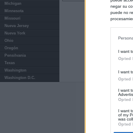
Michigan
negar su co
Minnesota
puede no re
Missouri
procesamien
preferencia
Nueva Jersey
política de 
Nueva York
Persona
Ohio
Oregón
I want t
Pensilvania
Opted 
Texas
Washington
I want t
Washington D.C.
Opted 
I want 
Últimas notic
Advertis
Opted 
El consejero al
que Madrid no ti
I want t
of my P
was col
Opted 
El Gobierno de 
Chamberí a ayud