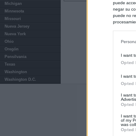
puede acced
Michigan
negar su co
Minnesota
puede no re
Missouri
procesamien
Nueva Jersey
preferencia
Nueva York
política de 
Ohio
Persona
Oregón
I want t
Pensilvania
Opted 
Texas
Washington
I want t
Washington D.C.
Opted 
Últimas notic
I want 
Advertis
Opted 
El Gobierno da u
España o adopt
I want t
of my P
was col
Italia rechaza 
Opted 
España hasta el