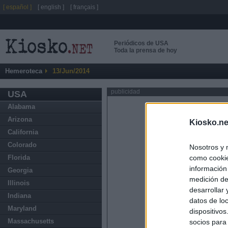
[ español ]
[ english ]
[ français ]
Periódicos de USA
Toda la prensa de hoy
Hemeroteca
13/Jun/2014
publicidad
USA
Alabama
Arizona
Kiosko.ne
California
Colorado
Nosotros y 
como cookie
Florida
información
Georgia
medición de
Illinois
desarrollar
Indiana
datos de loc
Maryland
dispositivo
Massachusetts
socios para