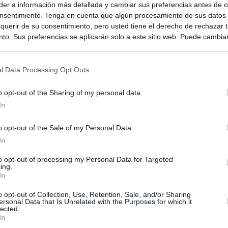
er a información más detallada y cambiar sus preferencias antes de o
nsentimiento. Tenga en cuenta que algún procesamiento de sus datos
querir de su consentimiento, pero usted tiene el derecho de rechazar t
to. Sus preferencias se aplicarán solo a este sitio web. Puede cambia
s en cualquier momento entrando de nuevo en este sitio web o visitan
privacidad.
l Data Processing Opt Outs
o opt-out of the Sharing of my personal data.
In
o opt-out of the Sale of my Personal Data.
In
ias
to opt-out of processing my Personal Data for Targeted
SO
ing.
In
Kio
n ultimátum a Italia: o levanta los controles a viajeros de
ará "medidas proporcionales"
o opt-out of Collection, Use, Retention, Sale, and/or Sharing
Nav
del
ersonal Data that Is Unrelated with the Purposes for which it
lected.
el ultimátum del Gobierno y mantiene los controles a viajeros de
In
SÍ
 15 de agosto: "No aceptamos imposiciones"