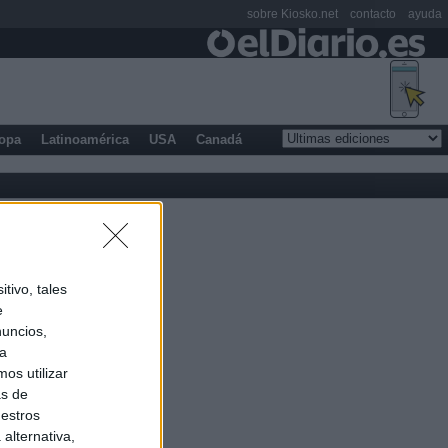
sobre Kiosko.net
contacto
ayuda
opa
Latinoamérica
USA
Canadá
tivo, tales
e
nuncios,
ra
os utilizar
as de
uestros
alternativa,