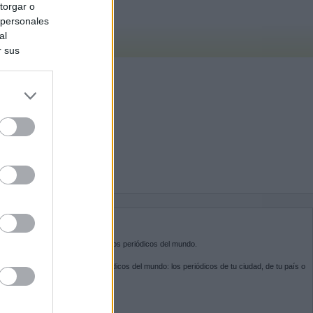
torgar o
 personales
al
r sus
do nuestra
BRE KIOSKO.NET
sko.net
es la puerta de entrada a los periódicos del mundo.
ega por las portadas de los periódicos del mundo: los periódicos de tu ciudad, de tu país o
 otro extremo del mundo.
GUENOS