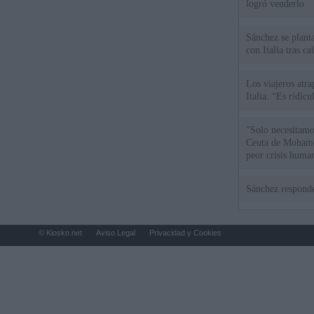
logró venderlo
Sánchez se plant
con Italia tras c
Los viajeros atra
Italia: “Es ridíc
"Solo necesitamo
Ceuta de Mohamed
peor crisis huma
Sánchez responde
© Kiosko.net
Aviso Legal
Privacidad y Cookies