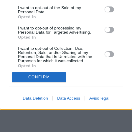
solo a este sitio web. Puede cambiar sus preferencias en
I want to opt-out of the Sale of my
cualquier momento entrando de nuevo en este sitio web o
Personal Data.
visitando nuestra política de privacidad.
Opted In
I want to opt-out of processing my
Personal Data for Targeted Advertising.
Opted In
I want to opt-out of Collection, Use,
Retention, Sale, and/or Sharing of my
Personal Data that Is Unrelated with the
Purposes for which it was collected.
Opted In
CONFIRM
Data Deletion
Data Access
Aviso legal