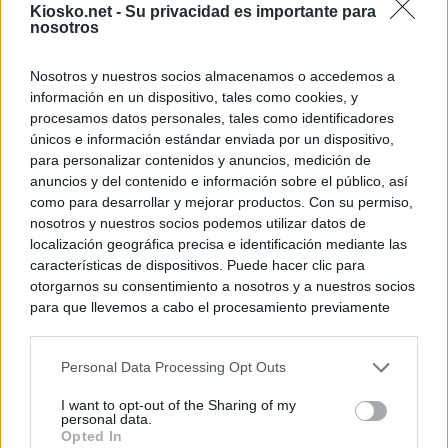
Kiosko.net -
Su privacidad es importante para
nosotros
Nosotros y nuestros socios almacenamos o accedemos a
información en un dispositivo, tales como cookies, y
procesamos datos personales, tales como identificadores
únicos e información estándar enviada por un dispositivo,
para personalizar contenidos y anuncios, medición de
anuncios y del contenido e información sobre el público, así
como para desarrollar y mejorar productos. Con su permiso,
nosotros y nuestros socios podemos utilizar datos de
localización geográfica precisa e identificación mediante las
características de dispositivos. Puede hacer clic para
otorgarnos su consentimiento a nosotros y a nuestros socios
para que llevemos a cabo el procesamiento previamente
descrito. De forma alternativa, puede acceder a información
más detallada y cambiar sus preferencias antes de otorgar o
Personal Data Processing Opt Outs
negar su consentimiento. Tenga en cuenta que algún
procesamiento de sus datos personales puede no requerir
I want to opt-out of the Sharing of my
de su consentimiento, pero usted tiene el derecho de
personal data.
rechazar tal procesamiento. Sus preferencias se aplicarán
Opted In