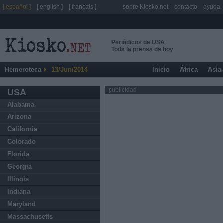
[ español ]
[ english ]
[ français ]
sobre Kiosko.net
contacto
ayuda
Periódicos de USA
Toda la prensa de hoy
Hemeroteca
13/Jun/2014
Inicio
África
Asia
publicidad
USA
Alabama
Arizona
California
Colorado
Florida
Georgia
Illinois
Indiana
Maryland
Massachusetts