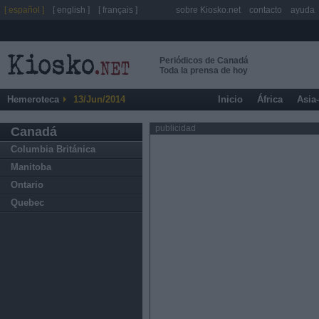
[ español ]
[ english ]
[ français ]
sobre Kiosko.net
contacto
ayuda
Periódicos de Canadá
Toda la prensa de hoy
Hemeroteca
13/Jun/2014
Inicio
África
Asia
publicidad
Canadá
Columbia Británica
Manitoba
Ontario
Quebec