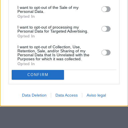
solo a este sitio web. Puede cambiar sus preferencias en
I want to opt-out of the Sale of my
cualquier momento entrando de nuevo en este sitio web o
Personal Data.
visitando nuestra política de privacidad.
Opted In
I want to opt-out of processing my
Personal Data for Targeted Advertising.
Opted In
I want to opt-out of Collection, Use,
Retention, Sale, and/or Sharing of my
Personal Data that Is Unrelated with the
Purposes for which it was collected.
Opted In
CONFIRM
Data Deletion
Data Access
Aviso legal