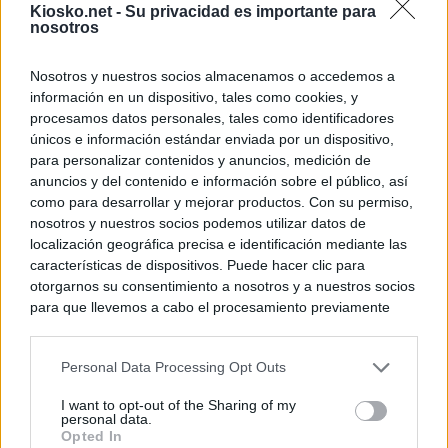
Kiosko.net -
Su privacidad es importante para
nosotros
Nosotros y nuestros socios almacenamos o accedemos a
información en un dispositivo, tales como cookies, y
procesamos datos personales, tales como identificadores
únicos e información estándar enviada por un dispositivo,
para personalizar contenidos y anuncios, medición de
anuncios y del contenido e información sobre el público, así
como para desarrollar y mejorar productos. Con su permiso,
nosotros y nuestros socios podemos utilizar datos de
localización geográfica precisa e identificación mediante las
características de dispositivos. Puede hacer clic para
otorgarnos su consentimiento a nosotros y a nuestros socios
para que llevemos a cabo el procesamiento previamente
descrito. De forma alternativa, puede acceder a información
más detallada y cambiar sus preferencias antes de otorgar o
Personal Data Processing Opt Outs
negar su consentimiento. Tenga en cuenta que algún
procesamiento de sus datos personales puede no requerir
I want to opt-out of the Sharing of my
de su consentimiento, pero usted tiene el derecho de
personal data.
rechazar tal procesamiento. Sus preferencias se aplicarán
Opted In