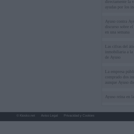
directamente la 
ayudas por los i
Ayuso contra Ay
discurso sobre e
en una semana
Las cifras del át
inmobiliaria a l
de Ayuso
La empresa públic
comprado dos inm
aunque Ayuso dic
el año"
Ayuso reina en l
© Kiosko.net
Aviso Legal
Privacidad y Cookies