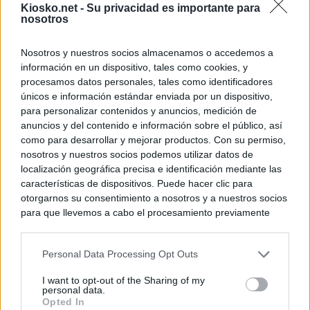
Kiosko.net -
Su privacidad es importante para
nosotros
Nosotros y nuestros socios almacenamos o accedemos a
información en un dispositivo, tales como cookies, y
procesamos datos personales, tales como identificadores
únicos e información estándar enviada por un dispositivo,
para personalizar contenidos y anuncios, medición de
anuncios y del contenido e información sobre el público, así
como para desarrollar y mejorar productos. Con su permiso,
nosotros y nuestros socios podemos utilizar datos de
localización geográfica precisa e identificación mediante las
características de dispositivos. Puede hacer clic para
otorgarnos su consentimiento a nosotros y a nuestros socios
para que llevemos a cabo el procesamiento previamente
descrito. De forma alternativa, puede acceder a información
más detallada y cambiar sus preferencias antes de otorgar o
Personal Data Processing Opt Outs
negar su consentimiento. Tenga en cuenta que algún
procesamiento de sus datos personales puede no requerir
I want to opt-out of the Sharing of my
de su consentimiento, pero usted tiene el derecho de
personal data.
rechazar tal procesamiento. Sus preferencias se aplicarán
Opted In