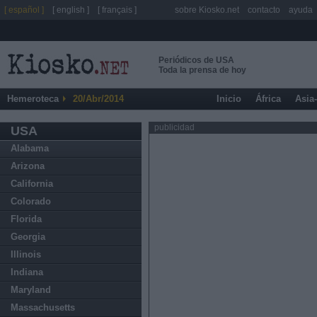
[ español ]
[ english ]
[ français ]
sobre Kiosko.net
contacto
ayuda
Periódicos de USA
Toda la prensa de hoy
Hemeroteca
20/Abr/2014
Inicio
África
Asia
publicidad
USA
Alabama
Arizona
California
Colorado
Florida
Georgia
Illinois
Indiana
Maryland
Massachusetts