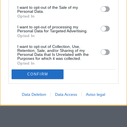
solo a este sitio web. Puede cambiar sus preferencias en
I want to opt-out of the Sale of my
cualquier momento entrando de nuevo en este sitio web o
Personal Data.
visitando nuestra política de privacidad.
Opted In
I want to opt-out of processing my
Personal Data for Targeted Advertising.
Opted In
I want to opt-out of Collection, Use,
Retention, Sale, and/or Sharing of my
Personal Data that Is Unrelated with the
Purposes for which it was collected.
Opted In
CONFIRM
Data Deletion
Data Access
Aviso legal