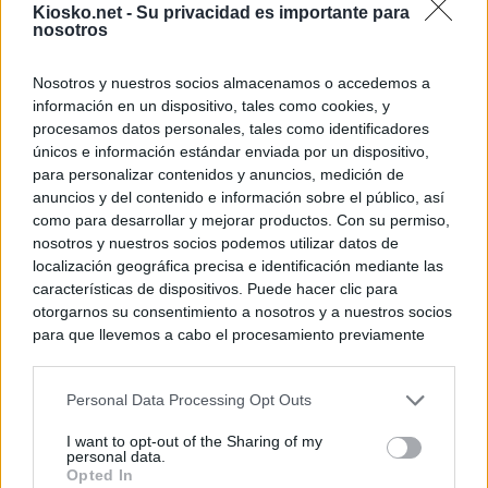
Kiosko.net -
Su privacidad es importante para
nosotros
Nosotros y nuestros socios almacenamos o accedemos a
información en un dispositivo, tales como cookies, y
procesamos datos personales, tales como identificadores
únicos e información estándar enviada por un dispositivo,
para personalizar contenidos y anuncios, medición de
anuncios y del contenido e información sobre el público, así
como para desarrollar y mejorar productos. Con su permiso,
nosotros y nuestros socios podemos utilizar datos de
localización geográfica precisa e identificación mediante las
características de dispositivos. Puede hacer clic para
otorgarnos su consentimiento a nosotros y a nuestros socios
para que llevemos a cabo el procesamiento previamente
descrito. De forma alternativa, puede acceder a información
más detallada y cambiar sus preferencias antes de otorgar o
Personal Data Processing Opt Outs
negar su consentimiento. Tenga en cuenta que algún
procesamiento de sus datos personales puede no requerir
I want to opt-out of the Sharing of my
de su consentimiento, pero usted tiene el derecho de
personal data.
rechazar tal procesamiento. Sus preferencias se aplicarán
Opted In