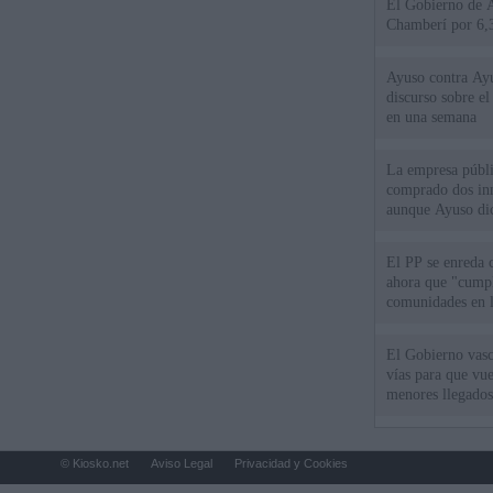
El Gobierno de A
Chamberí por 6,3
Ayuso contra Ay
discurso sobre e
en una semana
La empresa públic
comprado dos inm
aunque Ayuso dic
el año"
El PP se enreda 
ahora que "cumpl
comunidades en l
oponen
El Gobierno vasc
vías para que vue
menores llegados
© Kiosko.net
Aviso Legal
Privacidad y Cookies