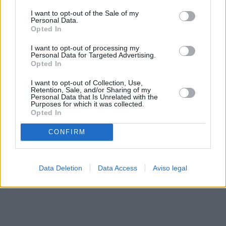
solo a este sitio web. Puede cambiar sus preferencias en
I want to opt-out of the Sale of my
cualquier momento entrando de nuevo en este sitio web o
Personal Data.
visitando nuestra política de privacidad.
Opted In
I want to opt-out of processing my
Personal Data for Targeted Advertising.
Opted In
I want to opt-out of Collection, Use,
Retention, Sale, and/or Sharing of my
Personal Data that Is Unrelated with the
Purposes for which it was collected.
Opted In
CONFIRM
Data Deletion
Data Access
Aviso legal