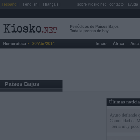
[ español ]
[ english ]
[ français ]
sobre Kiosko.net
contacto
ayuda
Periódicos de Países Bajos
Toda la prensa de hoy
Hemeroteca
20/Abr/2014
Inicio
África
Asia
Países Bajos
Últimas notici
Ayuso defiende q
Comunidad de Mad
"Sería muy poco 