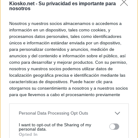
Kiosko.net -
Su privacidad es importante para
nosotros
Nosotros y nuestros socios almacenamos o accedemos a
información en un dispositivo, tales como cookies, y
procesamos datos personales, tales como identificadores
únicos e información estándar enviada por un dispositivo,
para personalizar contenidos y anuncios, medición de
anuncios y del contenido e información sobre el público, así
como para desarrollar y mejorar productos. Con su permiso,
nosotros y nuestros socios podemos utilizar datos de
localización geográfica precisa e identificación mediante las
características de dispositivos. Puede hacer clic para
otorgarnos su consentimiento a nosotros y a nuestros socios
para que llevemos a cabo el procesamiento previamente
descrito. De forma alternativa, puede acceder a información
más detallada y cambiar sus preferencias antes de otorgar o
Personal Data Processing Opt Outs
negar su consentimiento. Tenga en cuenta que algún
procesamiento de sus datos personales puede no requerir
I want to opt-out of the Sharing of my
de su consentimiento, pero usted tiene el derecho de
personal data.
rechazar tal procesamiento. Sus preferencias se aplicarán
Opted In