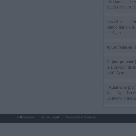
directamente la 
ayudas por los i
Las cifras del át
inmobiliaria a l
de Ayuso
Ayuso reina en l
El juez propone j
la filtración de i
jefa" Ayuso
"¿Cuál es el plan
WhatsApp, Faceb
un nuevo cruce a
15 de agosto
© Kiosko.net
Aviso Legal
Privacidad y Cookies