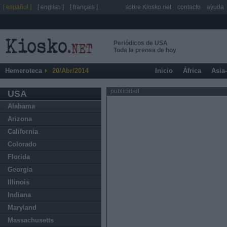
[ español ]
[ english ]
[ français ]
sobre Kiosko.net
contacto
ayuda
Periódicos de USA
Toda la prensa de hoy
Hemeroteca
20/Abr/2014
Inicio
África
Asia
publicidad
USA
Alabama
Arizona
California
Colorado
Florida
Georgia
Illinois
Indiana
Maryland
Massachusetts