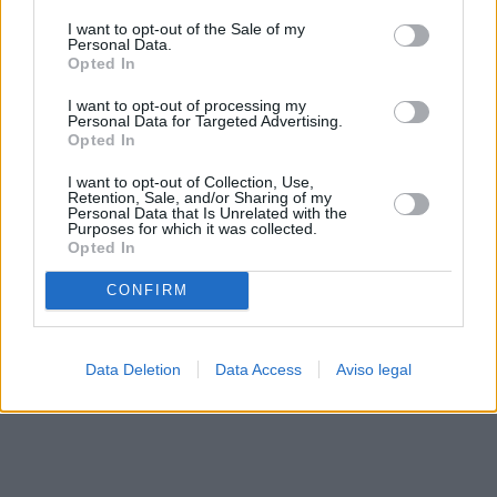
solo a este sitio web. Puede cambiar sus preferencias en
I want to opt-out of the Sale of my
cualquier momento entrando de nuevo en este sitio web o
Personal Data.
visitando nuestra política de privacidad.
Opted In
I want to opt-out of processing my
Personal Data for Targeted Advertising.
Opted In
I want to opt-out of Collection, Use,
Retention, Sale, and/or Sharing of my
Personal Data that Is Unrelated with the
Purposes for which it was collected.
Opted In
CONFIRM
Data Deletion
Data Access
Aviso legal