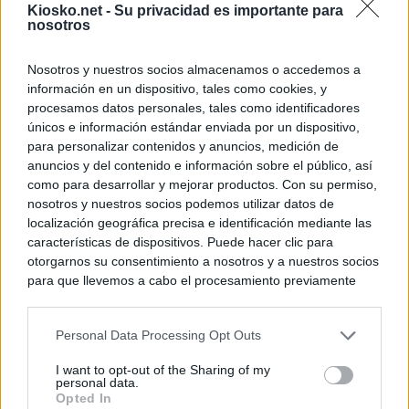
Kiosko.net -
Su privacidad es importante para
nosotros
Nosotros y nuestros socios almacenamos o accedemos a
información en un dispositivo, tales como cookies, y
procesamos datos personales, tales como identificadores
únicos e información estándar enviada por un dispositivo,
para personalizar contenidos y anuncios, medición de
anuncios y del contenido e información sobre el público, así
como para desarrollar y mejorar productos. Con su permiso,
nosotros y nuestros socios podemos utilizar datos de
localización geográfica precisa e identificación mediante las
características de dispositivos. Puede hacer clic para
otorgarnos su consentimiento a nosotros y a nuestros socios
para que llevemos a cabo el procesamiento previamente
descrito. De forma alternativa, puede acceder a información
más detallada y cambiar sus preferencias antes de otorgar o
Personal Data Processing Opt Outs
negar su consentimiento. Tenga en cuenta que algún
procesamiento de sus datos personales puede no requerir
I want to opt-out of the Sharing of my
de su consentimiento, pero usted tiene el derecho de
personal data.
rechazar tal procesamiento. Sus preferencias se aplicarán
Opted In