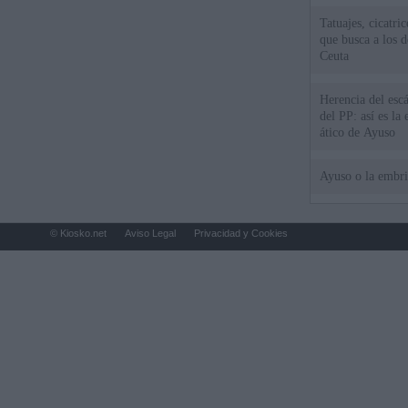
Tatuajes, cicatri
que busca a los d
Ceuta
Herencia del esc
del PP: así es l
ático de Ayuso
Ayuso o la embr
© Kiosko.net
Aviso Legal
Privacidad y Cookies