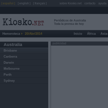
[ español ]
[ english ]
[ français ]
sobre Kiosko.net
contacto
ayuda
Periódicos de Australia
Toda la prensa de hoy
Hemeroteca
20/Abr/2014
Inicio
África
Asia
publicidad
Australia
Brisbane
Canberra
Darwin
Melbourne
Perth
Sydney