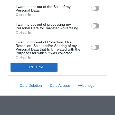
solo a este sitio web. Puede cambiar sus preferencias en
I want to opt-out of the Sale of my
cualquier momento entrando de nuevo en este sitio web o
Personal Data.
visitando nuestra política de privacidad.
Opted In
I want to opt-out of processing my
Personal Data for Targeted Advertising.
Opted In
I want to opt-out of Collection, Use,
Retention, Sale, and/or Sharing of my
Personal Data that Is Unrelated with the
Purposes for which it was collected.
Opted In
CONFIRM
Data Deletion
Data Access
Aviso legal