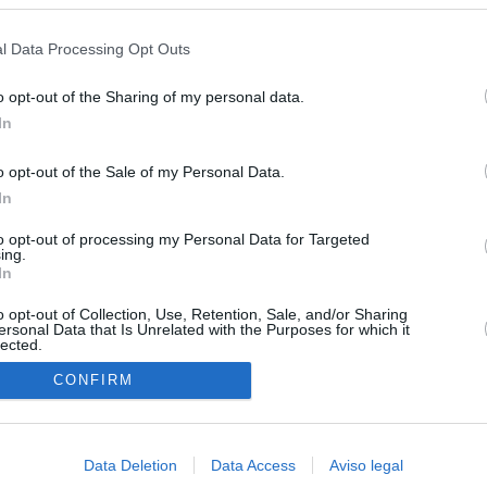
s en cualquier momento entrando de nuevo en este sitio web o visitan
as por los incendios
privacidad.
l Data Processing Opt Outs
tico: de los honorarios de la inmobiliaria a la estimación de venta
e Ayuso
o opt-out of the Sharing of my personal data.
In
la era de la impunidad
o opt-out of the Sale of my Personal Data.
juzgar a la alcaldesa de Alcalá por la filtración de informes
In
"salvar a la jefa" Ayuso
to opt-out of processing my Personal Data for Targeted
an?": dentro de los grupos de WhatsApp, Facebook e Instagram
ing.
n nuevo cruce a Ceuta desde Marruecos para el 15 de agosto
In
o opt-out of Collection, Use, Retention, Sale, and/or Sharing
ersonal Data that Is Unrelated with the Purposes for which it
lected.
In
CONFIRM
Data Deletion
Data Access
Aviso legal