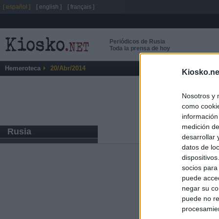
[ español ]
[ english ]
[ français ]
Periódicos de Rusia
Toda la prensa de hoy
Hemeroteca
20/Abr/2014
Kiosko.ne
Nosotros y 
como cookie
información
medición de
Rusia
desarrollar
datos de loc
dispositivo
Últimas notic
socios para
puede acced
El consejero al
negar su co
que Madrid no ti
puede no re
procesamien
El Gobierno de 