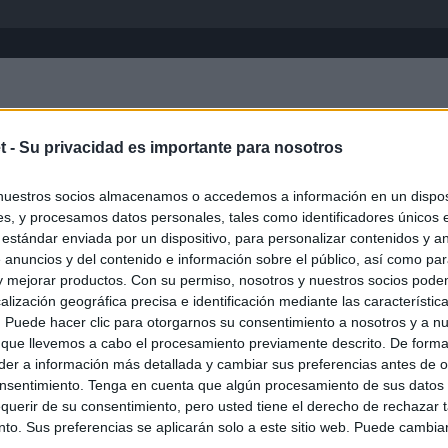
Inicio
África
Asia-Pacífico
Eur
t -
Su privacidad es importante para nosotros
nuestros socios almacenamos o accedemos a información en un disposi
s, y procesamos datos personales, tales como identificadores únicos 
 estándar enviada por un dispositivo, para personalizar contenidos y a
 anuncios y del contenido e información sobre el público, así como pa
 y mejorar productos. Con su permiso, nosotros y nuestros socios podem
alización geográfica precisa e identificación mediante las característic
s. Puede hacer clic para otorgarnos su consentimiento a nosotros y a n
ias
SO
 que llevemos a cabo el procesamiento previamente descrito. De forma 
er a información más detallada y cambiar sus preferencias antes de o
Kio
 que Ayuso señaló por la compra del ático: "Lo que no se dice es
nsentimiento. Tenga en cuenta que algún procesamiento de sus datos
ene residencia oficial para la presidenta"
Nav
querir de su consentimiento, pero usted tiene el derecho de rechazar t
del
to. Sus preferencias se aplicarán solo a este sitio web. Puede cambia
Ayuso no puede destinar directamente la venta del ático de
SÍ