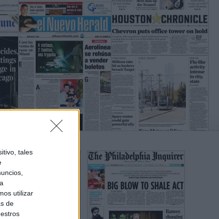
tivo, tales
e
nuncios,
ra
os utilizar
as de
uestros