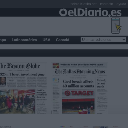
sobre Kiosko.net
contacto
ayuda
opa
Latinoamérica
USA
Canadá