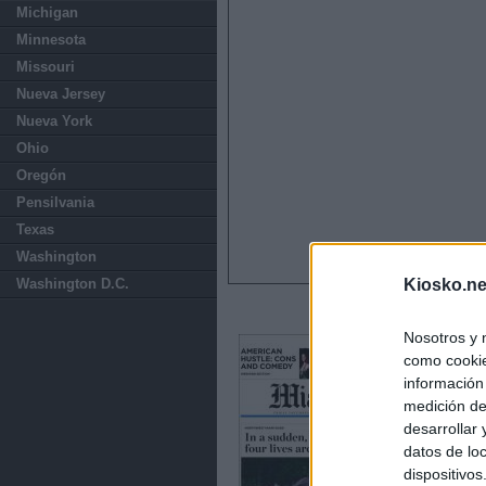
Michigan
Minnesota
Missouri
Nueva Jersey
Nueva York
Ohio
Oregón
Pensilvania
Texas
Washington
Kiosko.ne
Washington D.C.
Nosotros y 
como cookie
información
medición de
desarrollar
datos de loc
dispositivo