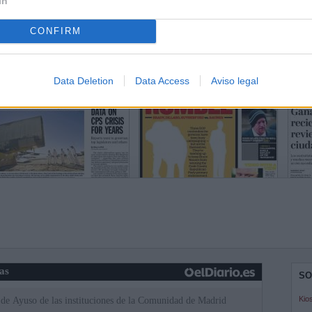
In
CONFIRM
Data Deletion
Data Access
Aviso legal
ias
SO
Kio
 de Ayuso de las instituciones de la Comunidad de Madrid