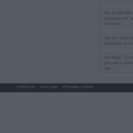
Más de 800.000 t
residentes en Can
fronterizo
Qué hay detrás d
España por la cri
Sira Rego: "Es i
personas se muev
algo"
© Kiosko.net
Aviso Legal
Privacidad y Cookies