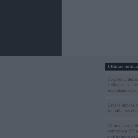
Últimas notici
Sorpresa y dudas 
Italia por los nu
esperábamos peo
España impone co
de Italia tras el
Última hora polít
controles a 199 p
restricciones en l