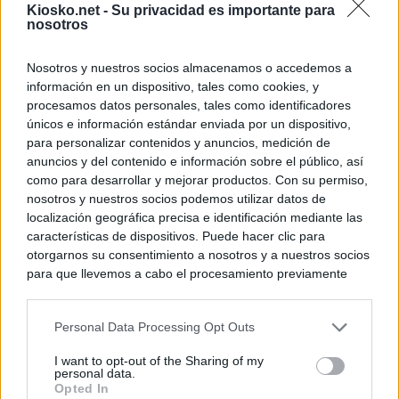
Kiosko.net -
Su privacidad es importante para
nosotros
Nosotros y nuestros socios almacenamos o accedemos a
información en un dispositivo, tales como cookies, y
procesamos datos personales, tales como identificadores
únicos e información estándar enviada por un dispositivo,
para personalizar contenidos y anuncios, medición de
anuncios y del contenido e información sobre el público, así
como para desarrollar y mejorar productos. Con su permiso,
nosotros y nuestros socios podemos utilizar datos de
localización geográfica precisa e identificación mediante las
características de dispositivos. Puede hacer clic para
otorgarnos su consentimiento a nosotros y a nuestros socios
para que llevemos a cabo el procesamiento previamente
descrito. De forma alternativa, puede acceder a información
más detallada y cambiar sus preferencias antes de otorgar o
Personal Data Processing Opt Outs
negar su consentimiento. Tenga en cuenta que algún
procesamiento de sus datos personales puede no requerir
I want to opt-out of the Sharing of my
de su consentimiento, pero usted tiene el derecho de
personal data.
rechazar tal procesamiento. Sus preferencias se aplicarán
Opted In