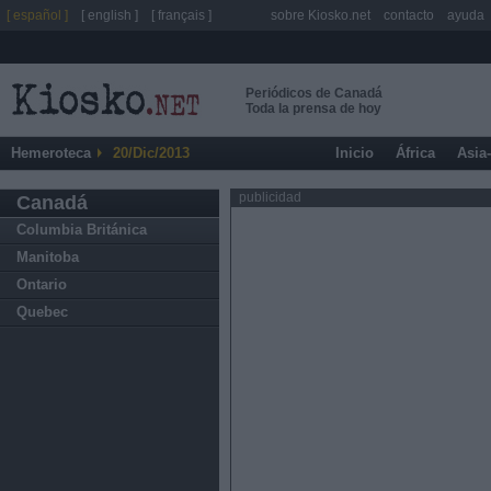
[ español ]
[ english ]
[ français ]
sobre Kiosko.net
contacto
ayuda
Periódicos de Canadá
Toda la prensa de hoy
Hemeroteca
20/Dic/2013
Inicio
África
Asia
publicidad
Canadá
Columbia Británica
Manitoba
Ontario
Quebec