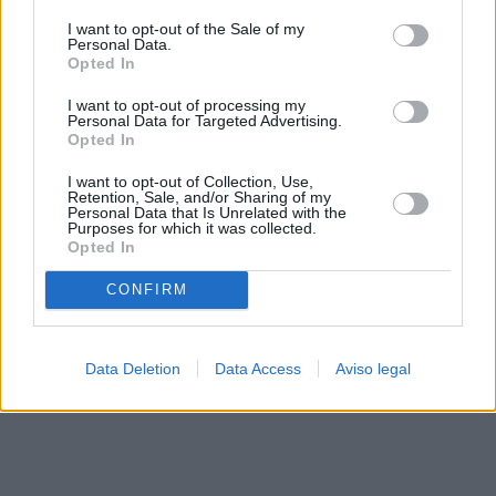
solo a este sitio web. Puede cambiar sus preferencias en
I want to opt-out of the Sale of my
cualquier momento entrando de nuevo en este sitio web o
Personal Data.
visitando nuestra política de privacidad.
Opted In
I want to opt-out of processing my
Personal Data for Targeted Advertising.
Opted In
I want to opt-out of Collection, Use,
Retention, Sale, and/or Sharing of my
Personal Data that Is Unrelated with the
Purposes for which it was collected.
Opted In
CONFIRM
Data Deletion
Data Access
Aviso legal