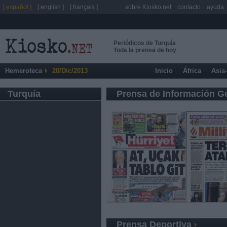
[ español ]
[ english ]
[ français ]
sobre Kiosko.net
contacto
ayuda
Periódicos de Turquía
Toda la prensa de hoy
Hemeroteca
20/Dic/2013
Inicio
África
Asia
Turquía
Prensa de Información G
Prensa Deportiva