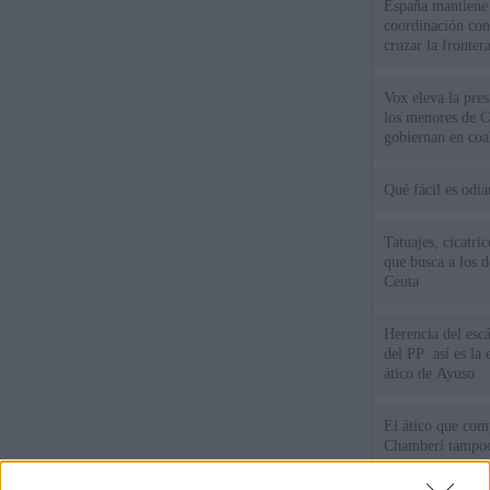
España mantiene l
coordinación con
cruzar la fronter
Vox eleva la pres
los menores de C
gobiernan en coa
Qué fácil es odi
Tatuajes, cicatri
que busca a los d
Ceuta
Herencia del esc
del PP: así es l
ático de Ayuso
El ático que com
Chamberí tampoco
prohíbe la norma