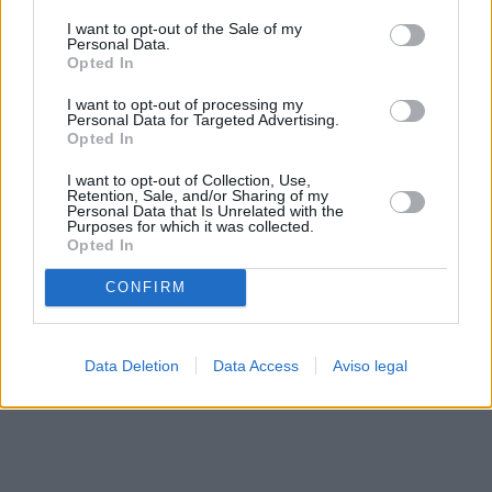
solo a este sitio web. Puede cambiar sus preferencias en
I want to opt-out of the Sale of my
cualquier momento entrando de nuevo en este sitio web o
Personal Data.
visitando nuestra política de privacidad.
Opted In
I want to opt-out of processing my
Personal Data for Targeted Advertising.
Opted In
I want to opt-out of Collection, Use,
Retention, Sale, and/or Sharing of my
Personal Data that Is Unrelated with the
Purposes for which it was collected.
Opted In
CONFIRM
Data Deletion
Data Access
Aviso legal