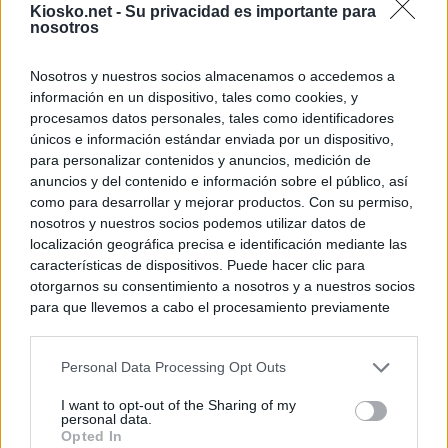
Kiosko.net -
Su privacidad es importante para
nosotros
© Kiosko.net
Aviso Legal
Privacidad y Cookies
Nosotros y nuestros socios almacenamos o accedemos a
información en un dispositivo, tales como cookies, y
procesamos datos personales, tales como identificadores
únicos e información estándar enviada por un dispositivo,
para personalizar contenidos y anuncios, medición de
anuncios y del contenido e información sobre el público, así
como para desarrollar y mejorar productos. Con su permiso,
nosotros y nuestros socios podemos utilizar datos de
localización geográfica precisa e identificación mediante las
características de dispositivos. Puede hacer clic para
otorgarnos su consentimiento a nosotros y a nuestros socios
para que llevemos a cabo el procesamiento previamente
descrito. De forma alternativa, puede acceder a información
más detallada y cambiar sus preferencias antes de otorgar o
Personal Data Processing Opt Outs
negar su consentimiento. Tenga en cuenta que algún
procesamiento de sus datos personales puede no requerir
I want to opt-out of the Sharing of my
de su consentimiento, pero usted tiene el derecho de
personal data.
rechazar tal procesamiento. Sus preferencias se aplicarán
Opted In