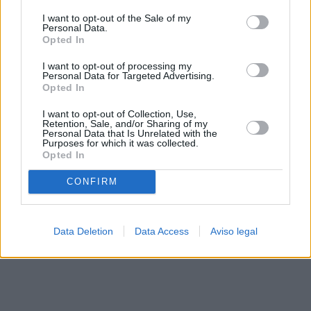
solo a este sitio web. Puede cambiar sus preferencias en
I want to opt-out of the Sale of my
cualquier momento entrando de nuevo en este sitio web o
Personal Data.
visitando nuestra política de privacidad.
Opted In
I want to opt-out of processing my
Personal Data for Targeted Advertising.
Opted In
I want to opt-out of Collection, Use,
Retention, Sale, and/or Sharing of my
Personal Data that Is Unrelated with the
Purposes for which it was collected.
Opted In
CONFIRM
Data Deletion
Data Access
Aviso legal