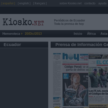
[ español ]
[ english ]
[ français ]
sobre Kiosko.net
contacto
ayuda
Periódicos de Ecuador
Toda la prensa de hoy
Hemeroteca
20/Dic/2013
Inicio
África
Asia
Ecuador
Prensa de Información G