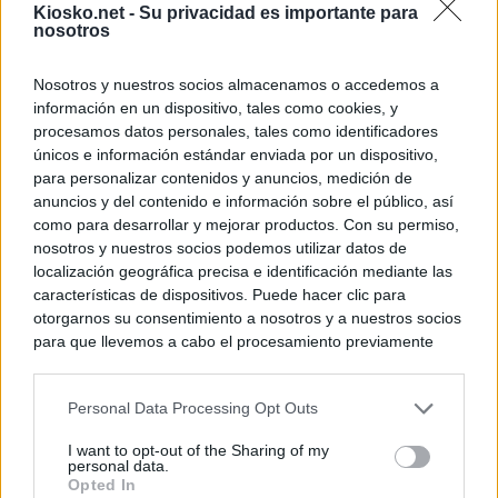
Kiosko.net -
Su privacidad es importante para
nosotros
Nosotros y nuestros socios almacenamos o accedemos a
información en un dispositivo, tales como cookies, y
procesamos datos personales, tales como identificadores
únicos e información estándar enviada por un dispositivo,
para personalizar contenidos y anuncios, medición de
anuncios y del contenido e información sobre el público, así
como para desarrollar y mejorar productos. Con su permiso,
nosotros y nuestros socios podemos utilizar datos de
localización geográfica precisa e identificación mediante las
características de dispositivos. Puede hacer clic para
otorgarnos su consentimiento a nosotros y a nuestros socios
para que llevemos a cabo el procesamiento previamente
descrito. De forma alternativa, puede acceder a información
más detallada y cambiar sus preferencias antes de otorgar o
Personal Data Processing Opt Outs
negar su consentimiento. Tenga en cuenta que algún
procesamiento de sus datos personales puede no requerir
I want to opt-out of the Sharing of my
de su consentimiento, pero usted tiene el derecho de
personal data.
rechazar tal procesamiento. Sus preferencias se aplicarán
Opted In