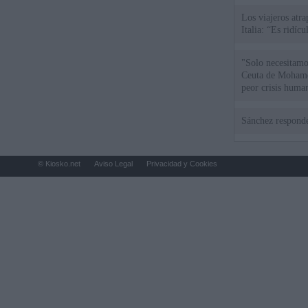
Los viajeros atra
Italia: “Es ridíc
"Solo necesitamo
Ceuta de Mohamed
peor crisis huma
Sánchez responde
© Kiosko.net
Aviso Legal
Privacidad y Cookies