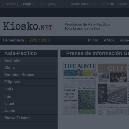
[ español ]
[ english ]
[ français ]
sobre Kiosko.net
contacto
ayuda
Periódicos de Asia-Pacífico
Toda la prensa de hoy
Hemeroteca
20/Dic/2013
Inicio
África
Asia
Asia-Pacífico
Prensa de Información G
Australia
China
Emiratos Árabes
Filipinas
India
Irán
Israel
Japón
Nueva Zelanda