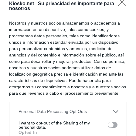
Kiosko.net -
Su privacidad es importante para
nosotros
Nosotros y nuestros socios almacenamos o accedemos a
información en un dispositivo, tales como cookies, y
procesamos datos personales, tales como identificadores
únicos e información estándar enviada por un dispositivo,
para personalizar contenidos y anuncios, medición de
anuncios y del contenido e información sobre el público, así
como para desarrollar y mejorar productos. Con su permiso,
nosotros y nuestros socios podemos utilizar datos de
localización geográfica precisa e identificación mediante las
características de dispositivos. Puede hacer clic para
otorgarnos su consentimiento a nosotros y a nuestros socios
para que llevemos a cabo el procesamiento previamente
descrito. De forma alternativa, puede acceder a información
más detallada y cambiar sus preferencias antes de otorgar o
Personal Data Processing Opt Outs
negar su consentimiento. Tenga en cuenta que algún
procesamiento de sus datos personales puede no requerir
I want to opt-out of the Sharing of my
de su consentimiento, pero usted tiene el derecho de
personal data.
rechazar tal procesamiento. Sus preferencias se aplicarán
Opted In