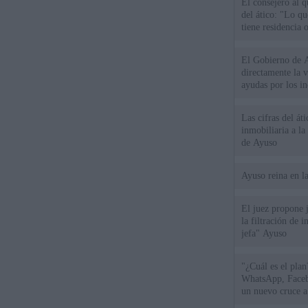
El consejero al 
del ático: "Lo q
tiene residencia o
El Gobierno de A
directamente la 
ayudas por los i
Las cifras del át
inmobiliaria a l
de Ayuso
Ayuso reina en l
El juez propone j
la filtración de i
jefa" Ayuso
"¿Cuál es el plan
WhatsApp, Faceb
un nuevo cruce a
15 de agosto