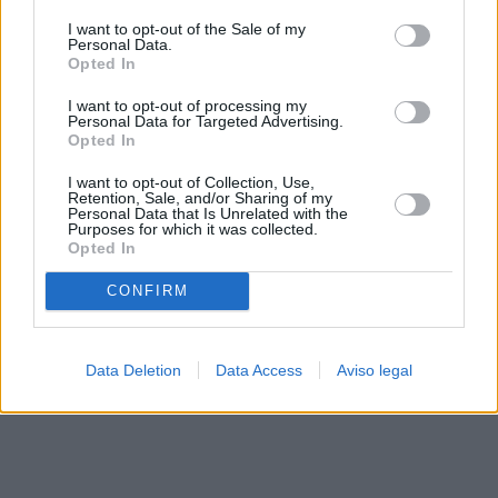
solo a este sitio web. Puede cambiar sus preferencias en
I want to opt-out of the Sale of my
cualquier momento entrando de nuevo en este sitio web o
Personal Data.
visitando nuestra política de privacidad.
Opted In
I want to opt-out of processing my
Personal Data for Targeted Advertising.
Opted In
I want to opt-out of Collection, Use,
Retention, Sale, and/or Sharing of my
Personal Data that Is Unrelated with the
Purposes for which it was collected.
Opted In
CONFIRM
Data Deletion
Data Access
Aviso legal