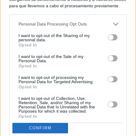
para que llevemos a cabo el procesamiento previamente
descrito. De forma alternativa, puede acceder a información
más detallada y cambiar sus preferencias antes de otorgar o
Personal Data Processing Opt Outs
negar su consentimiento. Tenga en cuenta que algún
procesamiento de sus datos personales puede no requerir
I want to opt-out of the Sharing of my
de su consentimiento, pero usted tiene el derecho de
personal data.
rechazar tal procesamiento. Sus preferencias se aplicarán
Opted In
solo a este sitio web. Puede cambiar sus preferencias en
I want to opt-out of the Sale of my
cualquier momento entrando de nuevo en este sitio web o
Personal Data.
visitando nuestra política de privacidad.
Opted In
I want to opt-out of processing my
Personal Data for Targeted Advertising.
Opted In
I want to opt-out of Collection, Use,
Retention, Sale, and/or Sharing of my
Personal Data that Is Unrelated with the
Purposes for which it was collected.
Opted In
CONFIRM