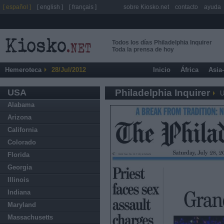
[ español ]
[ english ]
[ français ]
sobre Kiosko.net
contacto
ayuda
Todos los días Philadelphia Inquirer
Toda la prensa de hoy
Hemeroteca
28/Jul/2012
Inicio
África
Asia
USA
Philadelphia Inquirer
Alabama
Arizona
California
Colorado
Florida
Georgia
Illinois
Indiana
Maryland
Massachusetts