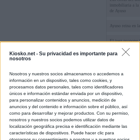
inmobiliaria a l
de Ayuso
Ayuso reina en l
El juez propone j
la filtración de i
jefa" Ayuso
Kiosko.net -
Su privacidad es importante para
nosotros
"¿Cuál es el plan
WhatsApp, Faceb
Nosotros y nuestros socios almacenamos o accedemos a
un nuevo cruce a
información en un dispositivo, tales como cookies, y
15 de agosto
procesamos datos personales, tales como identificadores
únicos e información estándar enviada por un dispositivo,
© Kiosko.net
Aviso Legal
Privacidad y Cookies
para personalizar contenidos y anuncios, medición de
anuncios y del contenido e información sobre el público, así
como para desarrollar y mejorar productos. Con su permiso,
nosotros y nuestros socios podemos utilizar datos de
localización geográfica precisa e identificación mediante las
características de dispositivos. Puede hacer clic para
otorgarnos su consentimiento a nosotros y a nuestros socios