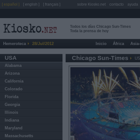
[ español ]
[ english ]
[ français ]
sobre Kiosko.net
contacto
ayuda
Todos los días Chicago Sun-Times
Toda la prensa de hoy
Hemeroteca
28/Jul/2012
Inicio
África
Asia
USA
Chicago Sun-Times
U
Alabama
Arizona
California
Colorado
Florida
Georgia
Illinois
Indiana
Maryland
Massachusetts