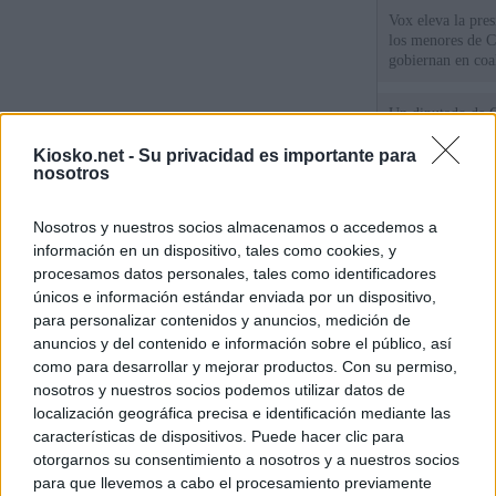
Vox eleva la pres
los menores de C
gobiernan en coa
Un diputado de 
ante la Fiscalía 
los inmigrantes”
Kiosko.net -
Su privacidad es importante para
nosotros
El Gobierno rech
Nosotros y nuestros socios almacenamos o accedemos a
ministros acudan 
de Ceuta
información en un dispositivo, tales como cookies, y
procesamos datos personales, tales como identificadores
únicos e información estándar enviada por un dispositivo,
© Kiosko.net
Aviso Legal
Privacidad y Cookies
para personalizar contenidos y anuncios, medición de
anuncios y del contenido e información sobre el público, así
como para desarrollar y mejorar productos. Con su permiso,
nosotros y nuestros socios podemos utilizar datos de
localización geográfica precisa e identificación mediante las
características de dispositivos. Puede hacer clic para
otorgarnos su consentimiento a nosotros y a nuestros socios
para que llevemos a cabo el procesamiento previamente