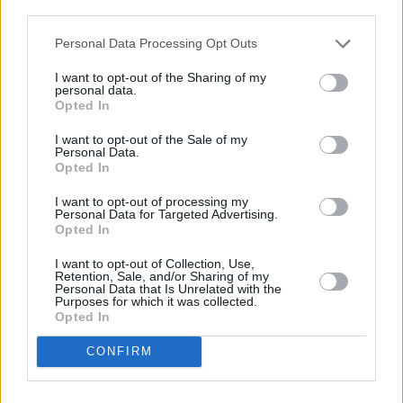
descrito. De forma alternativa, puede acceder a información
más detallada y cambiar sus preferencias antes de otorgar o
Personal Data Processing Opt Outs
negar su consentimiento. Tenga en cuenta que algún
procesamiento de sus datos personales puede no requerir
I want to opt-out of the Sharing of my
de su consentimiento, pero usted tiene el derecho de
personal data.
rechazar tal procesamiento. Sus preferencias se aplicarán
Opted In
solo a este sitio web. Puede cambiar sus preferencias en
I want to opt-out of the Sale of my
cualquier momento entrando de nuevo en este sitio web o
Personal Data.
visitando nuestra política de privacidad.
Opted In
I want to opt-out of processing my
Personal Data for Targeted Advertising.
Opted In
I want to opt-out of Collection, Use,
Retention, Sale, and/or Sharing of my
Personal Data that Is Unrelated with the
Purposes for which it was collected.
Opted In
CONFIRM