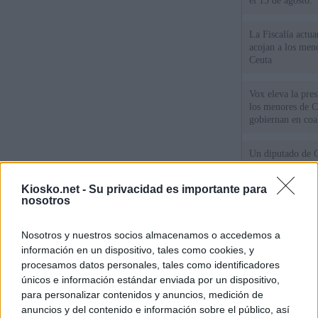
el 15 de agosto:
La Fiscalía actu
acojan a los meno
Ceuta
Vox eleva la pres
los menores de C
gobiernan en coa
Un diputado de 
ante la Fiscalía 
los inmigrantes”
Kiosko.net -
Su privacidad es importante para
nosotros
El Gobierno rech
ministros acudan 
Nosotros y nuestros socios almacenamos o accedemos a
de Ceuta
información en un dispositivo, tales como cookies, y
procesamos datos personales, tales como identificadores
únicos e información estándar enviada por un dispositivo,
© Kiosko.net
Aviso Legal
Privacidad y Cookies
para personalizar contenidos y anuncios, medición de
anuncios y del contenido e información sobre el público, así