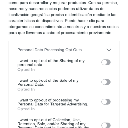
como para desarrollar y mejorar productos. Con su permiso,
nosotros y nuestros socios podemos utilizar datos de
localización geográfica precisa e identificación mediante las
características de dispositivos. Puede hacer clic para
otorgarnos su consentimiento a nosotros y a nuestros socios
para que llevemos a cabo el procesamiento previamente
descrito. De forma alternativa, puede acceder a información
más detallada y cambiar sus preferencias antes de otorgar o
Personal Data Processing Opt Outs
negar su consentimiento. Tenga en cuenta que algún
procesamiento de sus datos personales puede no requerir
I want to opt-out of the Sharing of my
de su consentimiento, pero usted tiene el derecho de
personal data.
rechazar tal procesamiento. Sus preferencias se aplicarán
Opted In
solo a este sitio web. Puede cambiar sus preferencias en
I want to opt-out of the Sale of my
cualquier momento entrando de nuevo en este sitio web o
Personal Data.
visitando nuestra política de privacidad.
Opted In
I want to opt-out of processing my
Personal Data for Targeted Advertising.
Opted In
I want to opt-out of Collection, Use,
Retention, Sale, and/or Sharing of my
Personal Data that Is Unrelated with the