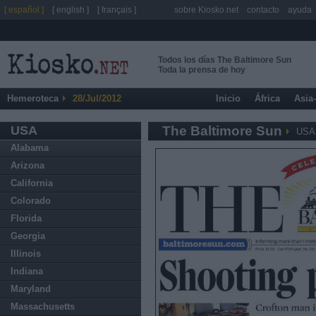
[ español ]
[ english ]
[ français ]
sobre Kiosko.net
contacto
ayuda
Todos los días The Baltimore Sun
Toda la prensa de hoy
Hemeroteca
28/Jul/2012
Inicio
África
Asia
USA
The Baltimore Sun
USA
Alabama
Arizona
California
Colorado
Florida
Georgia
Illinois
Indiana
Maryland
Massachusetts