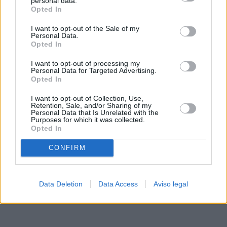
personal data.
rechazar tal procesamiento. Sus preferencias se aplicarán
Opted In
solo a este sitio web. Puede cambiar sus preferencias en
I want to opt-out of the Sale of my
cualquier momento entrando de nuevo en este sitio web o
Personal Data.
visitando nuestra política de privacidad.
Opted In
I want to opt-out of processing my
Personal Data for Targeted Advertising.
Opted In
I want to opt-out of Collection, Use,
Retention, Sale, and/or Sharing of my
Personal Data that Is Unrelated with the
Purposes for which it was collected.
Opted In
CONFIRM
Data Deletion
Data Access
Aviso legal