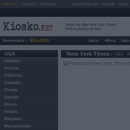
[ español ]
[ english ]
[ français ]
sobre Kiosko.net
contacto
ayuda
Todos los días New York Times
Toda la prensa de hoy
Hemeroteca
8/Mar/2009
Inicio
África
Asia
USA
New York Times
USA
N
Alabama
Arizona
California
Colorado
Florida
Georgia
Illinois
Indiana
Maryland
Massachusetts