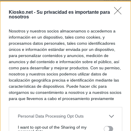
Sánchez se plant
con Italia tras c
Kiosko.net -
Su privacidad es importante para
nosotros
Los viajeros atra
Italia: “Es ridíc
Nosotros y nuestros socios almacenamos o accedemos a
información en un dispositivo, tales como cookies, y
Sánchez responde
procesamos datos personales, tales como identificadores
únicos e información estándar enviada por un dispositivo,
para personalizar contenidos y anuncios, medición de
© Kiosko.net
Aviso Legal
Privacidad y Cookies
anuncios y del contenido e información sobre el público, así
como para desarrollar y mejorar productos. Con su permiso,
nosotros y nuestros socios podemos utilizar datos de
localización geográfica precisa e identificación mediante las
características de dispositivos. Puede hacer clic para
otorgarnos su consentimiento a nosotros y a nuestros socios
para que llevemos a cabo el procesamiento previamente
descrito. De forma alternativa, puede acceder a información
más detallada y cambiar sus preferencias antes de otorgar o
Personal Data Processing Opt Outs
negar su consentimiento. Tenga en cuenta que algún
procesamiento de sus datos personales puede no requerir
I want to opt-out of the Sharing of my
de su consentimiento, pero usted tiene el derecho de