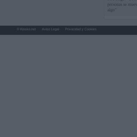
personas se muev
algo"
© Kiosko.net
Aviso Legal
Privacidad y Cookies