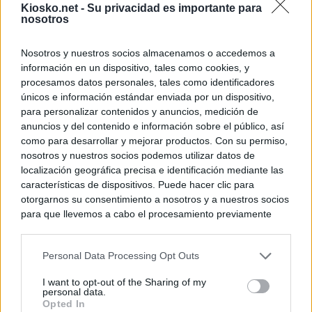
Kiosko.net -
Su privacidad es importante para
nosotros
Nosotros y nuestros socios almacenamos o accedemos a
información en un dispositivo, tales como cookies, y
procesamos datos personales, tales como identificadores
únicos e información estándar enviada por un dispositivo,
para personalizar contenidos y anuncios, medición de
anuncios y del contenido e información sobre el público, así
como para desarrollar y mejorar productos. Con su permiso,
nosotros y nuestros socios podemos utilizar datos de
localización geográfica precisa e identificación mediante las
características de dispositivos. Puede hacer clic para
otorgarnos su consentimiento a nosotros y a nuestros socios
para que llevemos a cabo el procesamiento previamente
descrito. De forma alternativa, puede acceder a información
más detallada y cambiar sus preferencias antes de otorgar o
Personal Data Processing Opt Outs
negar su consentimiento. Tenga en cuenta que algún
procesamiento de sus datos personales puede no requerir
I want to opt-out of the Sharing of my
de su consentimiento, pero usted tiene el derecho de
personal data.
rechazar tal procesamiento. Sus preferencias se aplicarán
Opted In