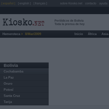
[ español ]
[ english ]
[ français ]
sobre Kiosko.net
contacto
ayuda
Periódicos de Bolivia
Toda la prensa de hoy
Hemeroteca
8/Mar/2009
Inicio
África
Asia
Bolivia
Cochabamba
La Paz
Oruro
Potosí
Santa Cruz
Tarija