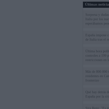
Últimas notici
Sorpresa y dudas 
Italia por los nu
esperábamos peo
España impone co
de Italia tras el
Última hora polít
controles a 199 p
restricciones en l
Más de 800.000 t
residentes en Can
fronterizo
Qué hay detrás d
España por la cri
Sira Rego: "Es i