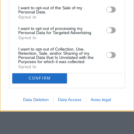
solo a este sitio web. Puede cambiar sus preferencias en
I want to opt-out of the Sale of my
cualquier momento entrando de nuevo en este sitio web o
Personal Data.
visitando nuestra política de privacidad.
Opted In
I want to opt-out of processing my
Personal Data for Targeted Advertising.
Opted In
I want to opt-out of Collection, Use,
Retention, Sale, and/or Sharing of my
Personal Data that Is Unrelated with the
Purposes for which it was collected.
Opted In
CONFIRM
Data Deletion
Data Access
Aviso legal