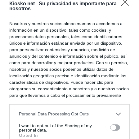
Kiosko.net -
Su privacidad es importante para
nosotros
Nosotros y nuestros socios almacenamos o accedemos a
información en un dispositivo, tales como cookies, y
procesamos datos personales, tales como identificadores
únicos e información estándar enviada por un dispositivo,
para personalizar contenidos y anuncios, medición de
anuncios y del contenido e información sobre el público, así
como para desarrollar y mejorar productos. Con su permiso,
nosotros y nuestros socios podemos utilizar datos de
localización geográfica precisa e identificación mediante las
características de dispositivos. Puede hacer clic para
otorgarnos su consentimiento a nosotros y a nuestros socios
para que llevemos a cabo el procesamiento previamente
descrito. De forma alternativa, puede acceder a información
más detallada y cambiar sus preferencias antes de otorgar o
Personal Data Processing Opt Outs
negar su consentimiento. Tenga en cuenta que algún
procesamiento de sus datos personales puede no requerir
I want to opt-out of the Sharing of my
de su consentimiento, pero usted tiene el derecho de
personal data.
rechazar tal procesamiento. Sus preferencias se aplicarán
Opted In