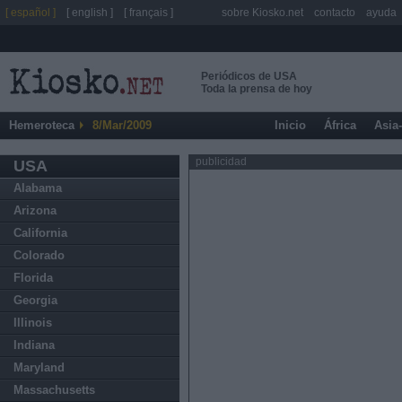
[ español ]
[ english ]
[ français ]
sobre Kiosko.net
contacto
ayuda
Periódicos de USA
Toda la prensa de hoy
Hemeroteca
8/Mar/2009
Inicio
África
Asia
publicidad
USA
Alabama
Arizona
California
Colorado
Florida
Georgia
Illinois
Indiana
Maryland
Massachusetts