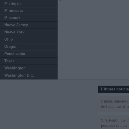
Michigan
Minnesota
Missouri
Nueva Jersey
Nueva York
Ohio
Oregón
Pensilvania
Texas
Washington
Washington D.C.
Últimas notici
España impone co
de Italia tras el
Sira Rego: "Es i
personas se muev