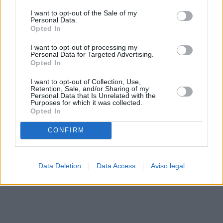
solo a este sitio web. Puede cambiar sus preferencias en
I want to opt-out of the Sale of my
cualquier momento entrando de nuevo en este sitio web o
Personal Data.
visitando nuestra política de privacidad.
Opted In
I want to opt-out of processing my
Personal Data for Targeted Advertising.
Opted In
I want to opt-out of Collection, Use,
Retention, Sale, and/or Sharing of my
Personal Data that Is Unrelated with the
Purposes for which it was collected.
Opted In
CONFIRM
Data Deletion
Data Access
Aviso legal