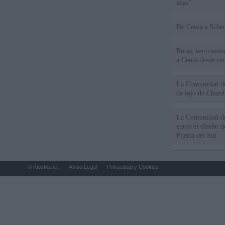
algo"
De Ceu
Rutas, testimonio
a Ceuta desde red
La Comunidad de 
de lujo de Chamb
La Comunidad de
euros el diseño d
Puerta del Sol
© Kiosko.net
Aviso Legal
Privacidad y Cookies