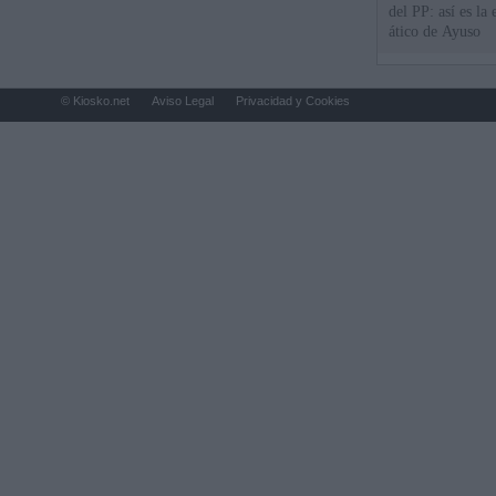
del PP: así es l
ático de Ayuso
© Kiosko.net
Aviso Legal
Privacidad y Cookies