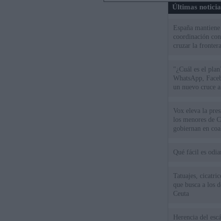
Últimas notici
España mantiene l
coordinación con
cruzar la fronter
"¿Cuál es el plan
WhatsApp, Faceb
un nuevo cruce a
15 de agosto
Vox eleva la pres
los menores de C
gobiernan en coa
Qué fácil es odi
Tatuajes, cicatri
que busca a los d
Ceuta
Herencia del esc