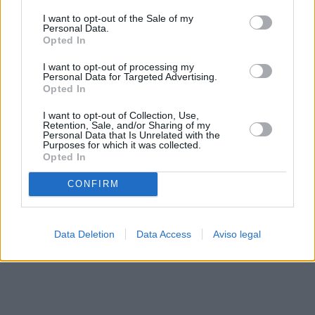
solo a este sitio web. Puede cambiar sus preferencias en
I want to opt-out of the Sale of my
cualquier momento entrando de nuevo en este sitio web o
Personal Data.
visitando nuestra política de privacidad.
Opted In
I want to opt-out of processing my
Personal Data for Targeted Advertising.
Opted In
I want to opt-out of Collection, Use,
Retention, Sale, and/or Sharing of my
Personal Data that Is Unrelated with the
Purposes for which it was collected.
Opted In
CONFIRM
Data Deletion
Data Access
Aviso legal