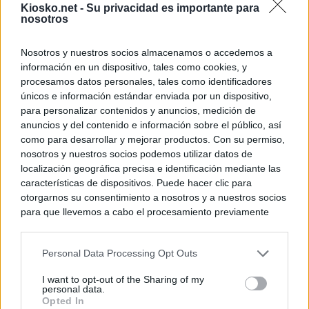
Kiosko.net -
Su privacidad es importante para
nosotros
Nosotros y nuestros socios almacenamos o accedemos a
información en un dispositivo, tales como cookies, y
procesamos datos personales, tales como identificadores
únicos e información estándar enviada por un dispositivo,
para personalizar contenidos y anuncios, medición de
anuncios y del contenido e información sobre el público, así
como para desarrollar y mejorar productos. Con su permiso,
nosotros y nuestros socios podemos utilizar datos de
localización geográfica precisa e identificación mediante las
características de dispositivos. Puede hacer clic para
otorgarnos su consentimiento a nosotros y a nuestros socios
para que llevemos a cabo el procesamiento previamente
descrito. De forma alternativa, puede acceder a información
más detallada y cambiar sus preferencias antes de otorgar o
Personal Data Processing Opt Outs
negar su consentimiento. Tenga en cuenta que algún
procesamiento de sus datos personales puede no requerir
I want to opt-out of the Sharing of my
de su consentimiento, pero usted tiene el derecho de
personal data.
rechazar tal procesamiento. Sus preferencias se aplicarán
Opted In