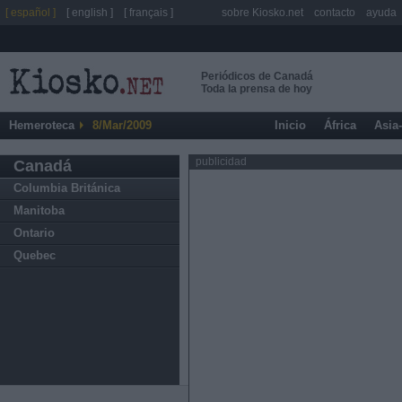
[ español ]
[ english ]
[ français ]
sobre Kiosko.net
contacto
ayuda
Periódicos de Canadá
Toda la prensa de hoy
Hemeroteca
8/Mar/2009
Inicio
África
Asia
publicidad
Canadá
Columbia Británica
Manitoba
Ontario
Quebec