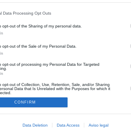
s en cualquier momento entrando de nuevo en este sitio web o visitan
los
privacidad.
l Data Processing Opt Outs
de la embestida de Meloni contra España por la crisis de Ceuta
o opt-out of the Sharing of my personal data.
tica, en directo | Los primeros viajeros que llegan desde Italia
In
ontroles: “Es ridículo que suceda esto”
o opt-out of the Sale of my Personal Data.
incomprensible que 70.000 personas se muevan sin que
In
ra algo"
to opt-out of processing my Personal Data for Targeted
uta a Schengen: Sánchez responde a Meloni
ing.
In
o opt-out of Collection, Use, Retention, Sale, and/or Sharing
ersonal Data that Is Unrelated with the Purposes for which it
lected.
In
CONFIRM
Data Deletion
Data Access
Aviso legal