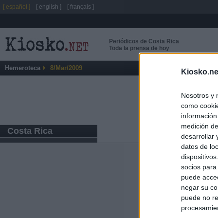
[ español ]
[ english ]
[ français ]
Periódicos de Costa Rica
Toda la prensa de hoy
Hemeroteca
8/Mar/2009
Kiosko.ne
Nosotros y 
como cookie
información
medición de
Costa Rica
desarrollar
datos de loc
dispositivo
Últimas notic
socios para
puede acced
Sorpresa y dudas
negar su co
controles: "Nos
puede no re
procesamien
España impone co