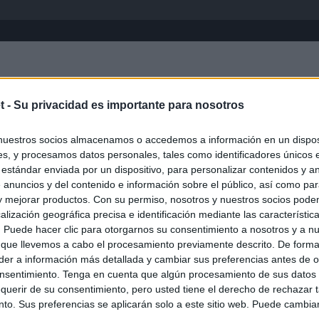
Inicio
África
Asia-Pacífico
Eur
t -
Su privacidad es importante para nosotros
nuestros socios almacenamos o accedemos a información en un disposi
s, y procesamos datos personales, tales como identificadores únicos 
 estándar enviada por un dispositivo, para personalizar contenidos y a
 anuncios y del contenido e información sobre el público, así como pa
 y mejorar productos. Con su permiso, nosotros y nuestros socios podem
alización geográfica precisa e identificación mediante las característic
s. Puede hacer clic para otorgarnos su consentimiento a nosotros y a n
ias
SO
 que llevemos a cabo el procesamiento previamente descrito. De forma 
er a información más detallada y cambiar sus preferencias antes de o
Kio
 entre los viajeros procedentes de Italia por los nuevos
nsentimiento. Tenga en cuenta que algún procesamiento de sus datos
 lo esperábamos peor"
Nav
querir de su consentimiento, pero usted tiene el derecho de rechazar t
del
to. Sus preferencias se aplicarán solo a este sitio web. Puede cambia
ntroles a los viajeros procedentes de Italia tras el rechazo de
SÍ