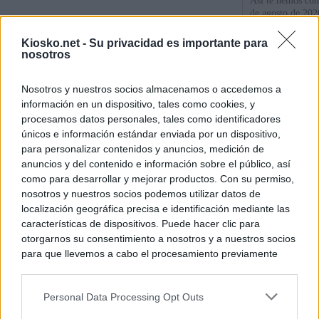
Así te hemos cont
de agosto de 202
Kiosko.net -
Su privacidad es importante para
Sánchez se plant
nosotros
con Italia tras c
Nosotros y nuestros socios almacenamos o accedemos a
Los viajeros atra
información en un dispositivo, tales como cookies, y
Italia: “Es ridíc
procesamos datos personales, tales como identificadores
únicos e información estándar enviada por un dispositivo,
para personalizar contenidos y anuncios, medición de
© Kiosko.net
Aviso Legal
Privacidad y Cookies
anuncios y del contenido e información sobre el público, así
como para desarrollar y mejorar productos. Con su permiso,
nosotros y nuestros socios podemos utilizar datos de
localización geográfica precisa e identificación mediante las
características de dispositivos. Puede hacer clic para
otorgarnos su consentimiento a nosotros y a nuestros socios
para que llevemos a cabo el procesamiento previamente
descrito. De forma alternativa, puede acceder a información
más detallada y cambiar sus preferencias antes de otorgar o
Personal Data Processing Opt Outs
negar su consentimiento. Tenga en cuenta que algún
procesamiento de sus datos personales puede no requerir