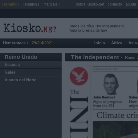
[ español ]
[ english ]
[ français ]
sobre Kiosko.net
contacto
ayuda
Todos los días The Independent
Toda la prensa de hoy
Hemeroteca
29/Jul/2021
Inicio
África
Asia
Reino Unido
The Independent
Reino 
Escocia
Gales
Irlanda del Norte