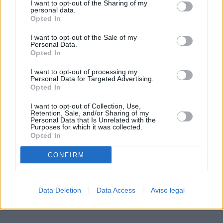
I want to opt-out of the Sharing of my
de su consentimiento, pero usted tiene el derecho de
personal data.
rechazar tal procesamiento. Sus preferencias se aplicarán
Opted In
solo a este sitio web. Puede cambiar sus preferencias en
I want to opt-out of the Sale of my
cualquier momento entrando de nuevo en este sitio web o
Personal Data.
visitando nuestra política de privacidad.
Opted In
I want to opt-out of processing my
Personal Data for Targeted Advertising.
Opted In
I want to opt-out of Collection, Use,
Retention, Sale, and/or Sharing of my
Personal Data that Is Unrelated with the
Purposes for which it was collected.
Opted In
CONFIRM
Data Deletion
Data Access
Aviso legal