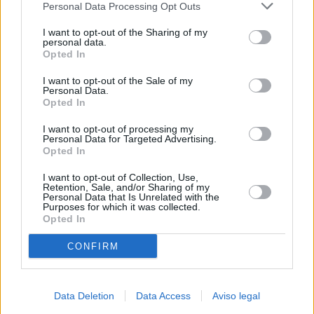
Personal Data Processing Opt Outs
negar su consentimiento. Tenga en cuenta que algún
procesamiento de sus datos personales puede no requerir
I want to opt-out of the Sharing of my
de su consentimiento, pero usted tiene el derecho de
personal data.
rechazar tal procesamiento. Sus preferencias se aplicarán
Opted In
solo a este sitio web. Puede cambiar sus preferencias en
I want to opt-out of the Sale of my
cualquier momento entrando de nuevo en este sitio web o
Personal Data.
visitando nuestra política de privacidad.
Opted In
I want to opt-out of processing my
Personal Data for Targeted Advertising.
Opted In
I want to opt-out of Collection, Use,
Retention, Sale, and/or Sharing of my
Personal Data that Is Unrelated with the
Purposes for which it was collected.
Opted In
CONFIRM
Data Deletion
Data Access
Aviso legal