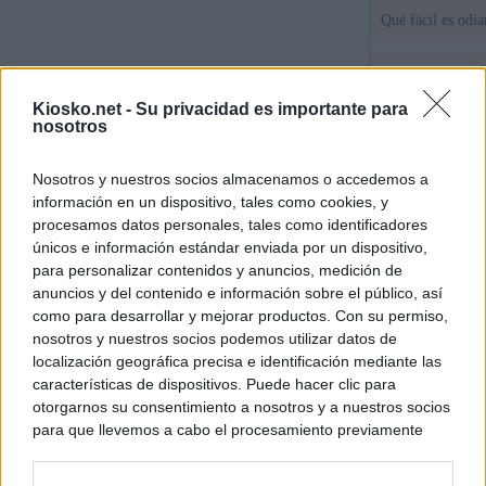
Qué fácil es odi
Tatuajes, cicatri
que busca a los d
Kiosko.net -
Su privacidad es importante para
Ceuta
nosotros
Herencia del esc
Nosotros y nuestros socios almacenamos o accedemos a
del PP: así es l
información en un dispositivo, tales como cookies, y
ático de Ayuso
procesamos datos personales, tales como identificadores
únicos e información estándar enviada por un dispositivo,
para personalizar contenidos y anuncios, medición de
© Kiosko.net
Aviso Legal
Privacidad y Cookies
anuncios y del contenido e información sobre el público, así
como para desarrollar y mejorar productos. Con su permiso,
nosotros y nuestros socios podemos utilizar datos de
localización geográfica precisa e identificación mediante las
características de dispositivos. Puede hacer clic para
otorgarnos su consentimiento a nosotros y a nuestros socios
para que llevemos a cabo el procesamiento previamente
descrito. De forma alternativa, puede acceder a información
más detallada y cambiar sus preferencias antes de otorgar o