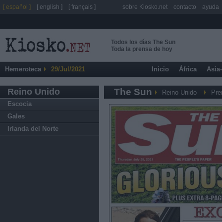
[ español ]
[ english ]
[ français ]
sobre Kiosko.net
contacto
ayuda
Todos los días The Sun
Toda la prensa de hoy
Hemeroteca
29/Jul/2021
Inicio
África
Asia
Reino Unido
The Sun
Reino Unido
Pre
Escocia
Gales
Irlanda del Norte