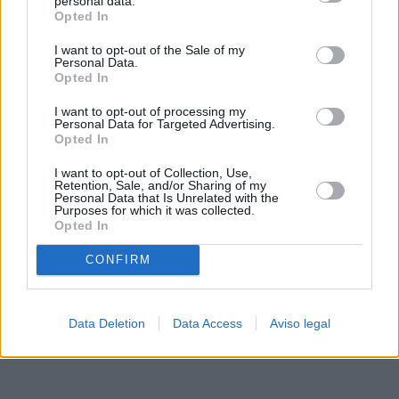
personal data.
rechazar tal procesamiento. Sus preferencias se aplicarán
Opted In
solo a este sitio web. Puede cambiar sus preferencias en
I want to opt-out of the Sale of my
cualquier momento entrando de nuevo en este sitio web o
Personal Data.
visitando nuestra política de privacidad.
Opted In
I want to opt-out of processing my
Personal Data for Targeted Advertising.
Opted In
I want to opt-out of Collection, Use,
Retention, Sale, and/or Sharing of my
Personal Data that Is Unrelated with the
Purposes for which it was collected.
Opted In
CONFIRM
Data Deletion
Data Access
Aviso legal