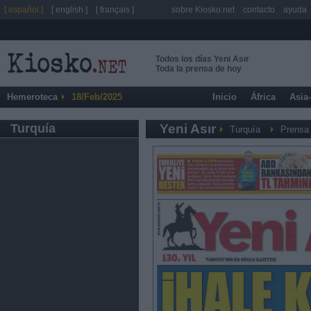
[ español ]
[ english ]
[ français ]
sobre Kiosko.net
contacto
ayuda
Todos los días Yeni Asır
Toda la prensa de hoy
Hemeroteca
18/Feb/2025
Inicio
África
Asia
Turquía
Yeni Asır
Turquía
Prensa 