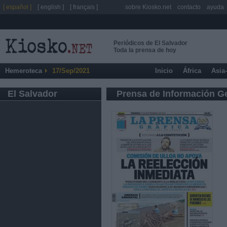
[ español ]
[ english ]
[ français ]
sobre Kiosko.net
contacto
ayuda
Periódicos de El Salvador
Toda la prensa de hoy
Hemeroteca
17/Sep/2021
Inicio
África
Asia
El Salvador
Prensa de Información G