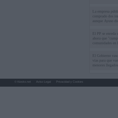
La empresa públic
comprado dos inm
aunque Ayuso dic
el año"
El PP se enreda 
ahora que "cumpl
comunidades en l
oponen
El Gobierno vasc
vías para que vue
menores llegados
© Kiosko.net
Aviso Legal
Privacidad y Cookies