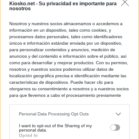
Kiosko.net -
Su privacidad es importante para
nosotros
Nosotros y nuestros socios almacenamos o accedemos a
información en un dispositivo, tales como cookies, y
procesamos datos personales, tales como identificadores
únicos e información estándar enviada por un dispositivo,
para personalizar contenidos y anuncios, medición de
anuncios y del contenido e información sobre el público, así
como para desarrollar y mejorar productos. Con su permiso,
nosotros y nuestros socios podemos utilizar datos de
localización geográfica precisa e identificación mediante las
características de dispositivos. Puede hacer clic para
otorgarnos su consentimiento a nosotros y a nuestros socios
para que llevemos a cabo el procesamiento previamente
descrito. De forma alternativa, puede acceder a información
más detallada y cambiar sus preferencias antes de otorgar o
Personal Data Processing Opt Outs
negar su consentimiento. Tenga en cuenta que algún
procesamiento de sus datos personales puede no requerir
I want to opt-out of the Sharing of my
de su consentimiento, pero usted tiene el derecho de
personal data.
rechazar tal procesamiento. Sus preferencias se aplicarán
Opted In