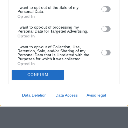
solo a este sitio web. Puede cambiar sus preferencias en
I want to opt-out of the Sale of my
cualquier momento entrando de nuevo en este sitio web o
Personal Data.
visitando nuestra política de privacidad.
Opted In
I want to opt-out of processing my
Personal Data for Targeted Advertising.
Opted In
I want to opt-out of Collection, Use,
Retention, Sale, and/or Sharing of my
Personal Data that Is Unrelated with the
Purposes for which it was collected.
Opted In
CONFIRM
Data Deletion
Data Access
Aviso legal