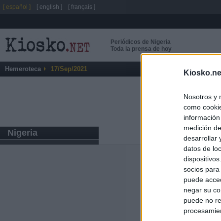
[ español ]
[ english ]
[ français ]
Periódicos de Nigeria
Toda la prensa de hoy
Hemeroteca
17/Sep/2021
Kiosko.ne
Nosotros y 
como cookie
información
medición de
Nigeria
desarrollar
datos de loc
dispositivo
Últimas notic
socios para
puede acced
Italia rechaza 
negar su co
España hasta el
puede no re
procesamien
El Gobierno da u