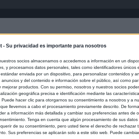
Inicio
África
Asia-Pacífico
Eur
t -
Su privacidad es importante para nosotros
nuestros socios almacenamos o accedemos a información en un disposi
s, y procesamos datos personales, tales como identificadores únicos 
 estándar enviada por un dispositivo, para personalizar contenidos y a
 anuncios y del contenido e información sobre el público, así como pa
 y mejorar productos. Con su permiso, nosotros y nuestros socios podem
alización geográfica precisa e identificación mediante las característic
s. Puede hacer clic para otorgarnos su consentimiento a nosotros y a n
ias
SO
 que llevemos a cabo el procesamiento previamente descrito. De forma 
er a información más detallada y cambiar sus preferencias antes de o
Kio
el ultimátum del Gobierno y mantiene los controles a viajeros de
nsentimiento. Tenga en cuenta que algún procesamiento de sus datos
 15 de agosto: "No aceptamos imposiciones"
Nav
querir de su consentimiento, pero usted tiene el derecho de rechazar t
del
to. Sus preferencias se aplicarán solo a este sitio web. Puede cambia
n ultimátum a Italia: o levanta los controles a viajeros de
SÍ