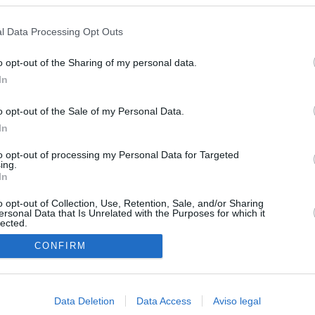
s en cualquier momento entrando de nuevo en este sitio web o visitan
ará "medidas proporcionales"
privacidad.
l Data Processing Opt Outs
uará contra las comunidades que no acojan a los menores
 crisis de Ceuta
o opt-out of the Sharing of my personal data.
In
esión sobre el PP por la acogida de los menores de Ceuta en las
e gobiernan en coalición
o opt-out of the Sale of my Personal Data.
In
 Compromís denuncia a Figaredo ante la Fiscalía del Supremo
azar a los inmigrantes” de Ceuta
to opt-out of processing my Personal Data for Targeted
ing.
haza el intento del PP de que los ministros acudan al Senado en
In
isis de Ceuta
o opt-out of Collection, Use, Retention, Sale, and/or Sharing
ersonal Data that Is Unrelated with the Purposes for which it
lected.
In
CONFIRM
Data Deletion
Data Access
Aviso legal