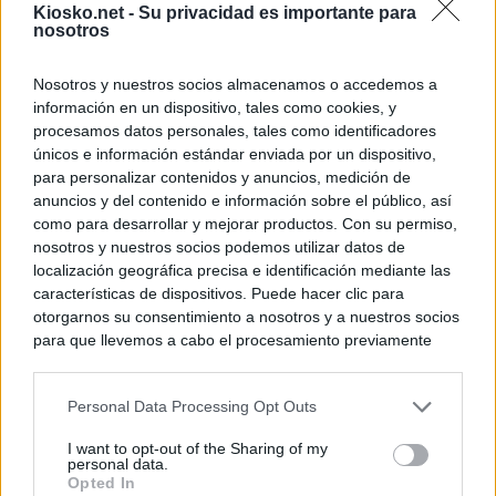
Kiosko.net -
Su privacidad es importante para
nosotros
Nosotros y nuestros socios almacenamos o accedemos a
información en un dispositivo, tales como cookies, y
procesamos datos personales, tales como identificadores
únicos e información estándar enviada por un dispositivo,
para personalizar contenidos y anuncios, medición de
anuncios y del contenido e información sobre el público, así
como para desarrollar y mejorar productos. Con su permiso,
nosotros y nuestros socios podemos utilizar datos de
localización geográfica precisa e identificación mediante las
características de dispositivos. Puede hacer clic para
otorgarnos su consentimiento a nosotros y a nuestros socios
para que llevemos a cabo el procesamiento previamente
descrito. De forma alternativa, puede acceder a información
más detallada y cambiar sus preferencias antes de otorgar o
Personal Data Processing Opt Outs
negar su consentimiento. Tenga en cuenta que algún
procesamiento de sus datos personales puede no requerir
I want to opt-out of the Sharing of my
de su consentimiento, pero usted tiene el derecho de
personal data.
rechazar tal procesamiento. Sus preferencias se aplicarán
Opted In