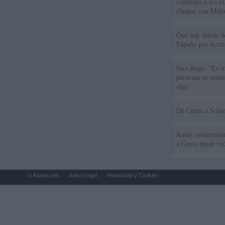
controles a los vi
choque con Melo
Qué hay detrás d
España por la cri
Sira Rego: "Es i
personas se muev
algo"
De Ceu
Rutas, testimonio
a Ceuta desde red
© Kiosko.net
Aviso Legal
Privacidad y Cookies