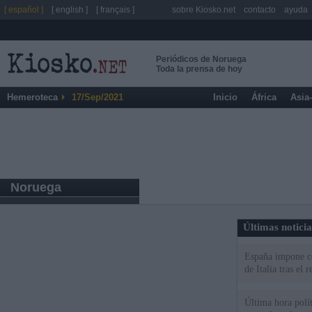
[ español ]
[ english ]
[ français ]
sobre Kiosko.net
contacto
ayuda
Periódicos de Noruega
Toda la prensa de hoy
Hemeroteca
17/Sep/2021
Inicio
África
Asia
Noruega
Últimas notici
España impone co
de Italia tras el
Última hora polít