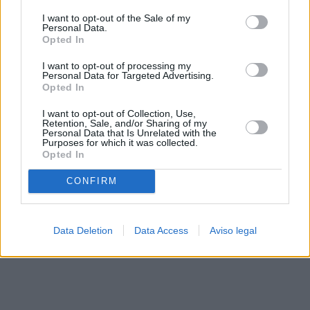
solo a este sitio web. Puede cambiar sus preferencias en
I want to opt-out of the Sale of my
cualquier momento entrando de nuevo en este sitio web o
Personal Data.
visitando nuestra política de privacidad.
Opted In
I want to opt-out of processing my
Personal Data for Targeted Advertising.
Opted In
I want to opt-out of Collection, Use,
Retention, Sale, and/or Sharing of my
Personal Data that Is Unrelated with the
Purposes for which it was collected.
Opted In
CONFIRM
Data Deletion
Data Access
Aviso legal