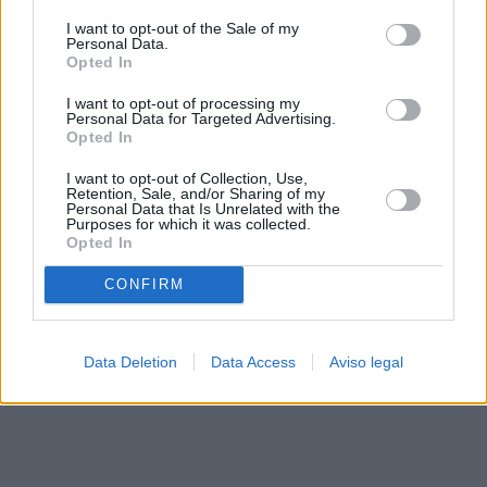
solo a este sitio web. Puede cambiar sus preferencias en
I want to opt-out of the Sale of my
cualquier momento entrando de nuevo en este sitio web o
Personal Data.
visitando nuestra política de privacidad.
Opted In
I want to opt-out of processing my
Personal Data for Targeted Advertising.
Opted In
I want to opt-out of Collection, Use,
Retention, Sale, and/or Sharing of my
Personal Data that Is Unrelated with the
Purposes for which it was collected.
Opted In
CONFIRM
Data Deletion
Data Access
Aviso legal