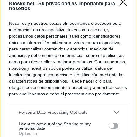
Kiosko.net -
Su privacidad es importante para
nosotros
Nosotros y nuestros socios almacenamos o accedemos a
información en un dispositivo, tales como cookies, y
procesamos datos personales, tales como identificadores
únicos e información estándar enviada por un dispositivo,
para personalizar contenidos y anuncios, medición de
anuncios y del contenido e información sobre el público, así
como para desarrollar y mejorar productos. Con su permiso,
nosotros y nuestros socios podemos utilizar datos de
localización geográfica precisa e identificación mediante las
características de dispositivos. Puede hacer clic para
otorgarnos su consentimiento a nosotros y a nuestros socios
para que llevemos a cabo el procesamiento previamente
descrito. De forma alternativa, puede acceder a información
más detallada y cambiar sus preferencias antes de otorgar o
Personal Data Processing Opt Outs
negar su consentimiento. Tenga en cuenta que algún
procesamiento de sus datos personales puede no requerir
I want to opt-out of the Sharing of my
de su consentimiento, pero usted tiene el derecho de
personal data.
rechazar tal procesamiento. Sus preferencias se aplicarán
Opted In