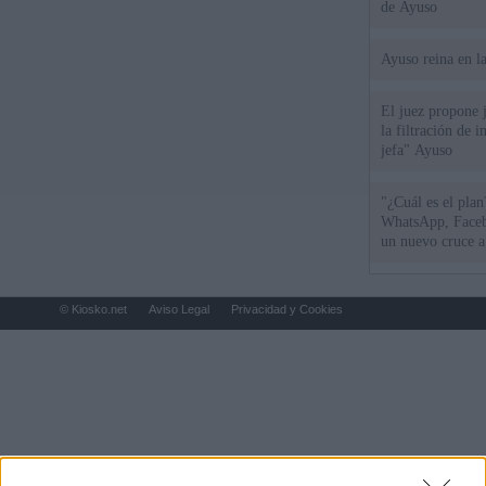
de Ayuso
Ayuso reina en l
El juez propone j
la filtración de i
jefa" Ayuso
"¿Cuál es el plan
WhatsApp, Faceb
un nuevo cruce a
15 de agosto
© Kiosko.net
Aviso Legal
Privacidad y Cookies