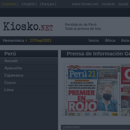
[ español ]
[ english ]
[ français ]
sobre Kiosko.net
contacto
ayuda
Periódicos de Perú
Toda la prensa de hoy
Hemeroteca
17/Sep/2021
Inicio
África
Asia
Perú
Prensa de Información G
Ancash
Ayacucho
Cajamarca
Cuzco
Lima
publicidad