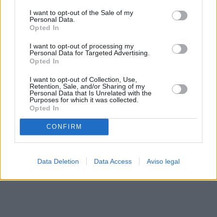
solo a este sitio web. Puede cambiar sus preferencias en
I want to opt-out of the Sale of my
cualquier momento entrando de nuevo en este sitio web o
Personal Data.
visitando nuestra política de privacidad.
Opted In
I want to opt-out of processing my
Personal Data for Targeted Advertising.
Opted In
I want to opt-out of Collection, Use,
Retention, Sale, and/or Sharing of my
Personal Data that Is Unrelated with the
Purposes for which it was collected.
Opted In
CONFIRM
Data Deletion
Data Access
Aviso legal