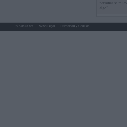
personas se muev
algo"
© Kiosko.net
Aviso Legal
Privacidad y Cookies