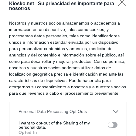
Kiosko.net -
Su privacidad es importante para
nosotros
Nosotros y nuestros socios almacenamos o accedemos a
información en un dispositivo, tales como cookies, y
procesamos datos personales, tales como identificadores
únicos e información estándar enviada por un dispositivo,
para personalizar contenidos y anuncios, medición de
anuncios y del contenido e información sobre el público, así
como para desarrollar y mejorar productos. Con su permiso,
nosotros y nuestros socios podemos utilizar datos de
localización geográfica precisa e identificación mediante las
características de dispositivos. Puede hacer clic para
otorgarnos su consentimiento a nosotros y a nuestros socios
para que llevemos a cabo el procesamiento previamente
descrito. De forma alternativa, puede acceder a información
más detallada y cambiar sus preferencias antes de otorgar o
Personal Data Processing Opt Outs
negar su consentimiento. Tenga en cuenta que algún
procesamiento de sus datos personales puede no requerir
I want to opt-out of the Sharing of my
de su consentimiento, pero usted tiene el derecho de
personal data.
rechazar tal procesamiento. Sus preferencias se aplicarán
Opted In