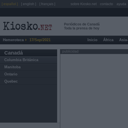
[ español ]
[ english ]
[ français ]
sobre Kiosko.net
contacto
ayuda
Periódicos de Canadá
Toda la prensa de hoy
Hemeroteca
17/Sep/2021
Inicio
África
Asia
publicidad
Canadá
Columbia Británica
Manitoba
Ontario
Quebec