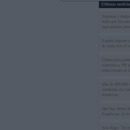
Últimas notici
Sorpresa y dudas 
Italia por los nu
esperábamos peo
España impone co
de Italia tras el
Última hora polít
controles a 199 p
restricciones en l
Más de 800.000 t
residentes en Can
fronterizo
Qué hay detrás d
España por la cri
Sira Rego: "Es i