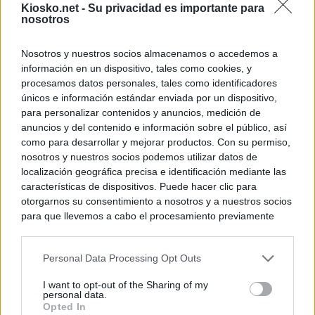
Kiosko.net -
Su privacidad es importante para
nosotros
Nosotros y nuestros socios almacenamos o accedemos a
información en un dispositivo, tales como cookies, y
procesamos datos personales, tales como identificadores
únicos e información estándar enviada por un dispositivo,
para personalizar contenidos y anuncios, medición de
anuncios y del contenido e información sobre el público, así
como para desarrollar y mejorar productos. Con su permiso,
nosotros y nuestros socios podemos utilizar datos de
localización geográfica precisa e identificación mediante las
características de dispositivos. Puede hacer clic para
otorgarnos su consentimiento a nosotros y a nuestros socios
para que llevemos a cabo el procesamiento previamente
descrito. De forma alternativa, puede acceder a información
más detallada y cambiar sus preferencias antes de otorgar o
Personal Data Processing Opt Outs
negar su consentimiento. Tenga en cuenta que algún
procesamiento de sus datos personales puede no requerir
I want to opt-out of the Sharing of my
de su consentimiento, pero usted tiene el derecho de
personal data.
rechazar tal procesamiento. Sus preferencias se aplicarán
Opted In