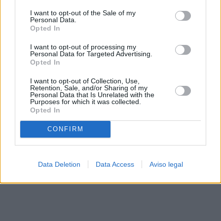
solo a este sitio web. Puede cambiar sus preferencias en
I want to opt-out of the Sale of my
cualquier momento entrando de nuevo en este sitio web o
Personal Data.
visitando nuestra política de privacidad.
Opted In
I want to opt-out of processing my
Personal Data for Targeted Advertising.
Opted In
I want to opt-out of Collection, Use,
Retention, Sale, and/or Sharing of my
Personal Data that Is Unrelated with the
Purposes for which it was collected.
Opted In
CONFIRM
Data Deletion
Data Access
Aviso legal