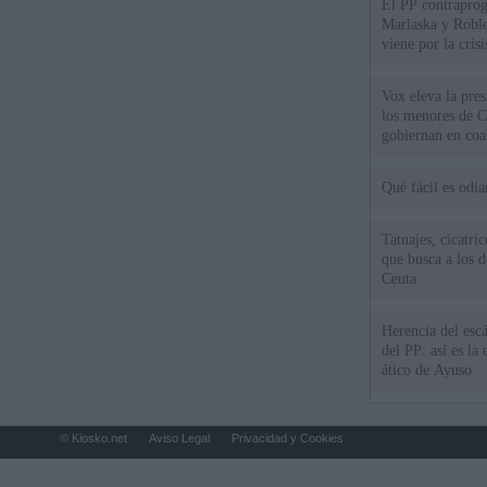
El PP contraprog
Marlaska y Roble
viene por la cris
Vox eleva la pres
los menores de C
gobiernan en coa
Qué fácil es odi
Tatuajes, cicatri
que busca a los d
Ceuta
Herencia del esc
del PP: así es l
ático de Ayuso
© Kiosko.net
Aviso Legal
Privacidad y Cookies